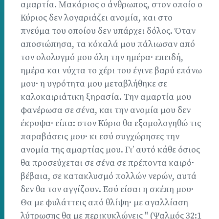
αμαρτία. Μακάριος ο άνθρωπος, στον οποίο ο
Κύριος δεν λογαριάζει ανομία, και στο
πνεύμα του οποίου δεν υπάρχει δόλος. Όταν
αποσιώπησα, τα κόκαλά μου πάλιωσαν από
τον ολολυγμό μου όλη την ημέρα· επειδή,
ημέρα και νύχτα το χέρι του έγινε βαρύ επάνω
μου· η υγρότητα μου μεταβλήθηκε σε
καλοκαιριάτικη ξηρασία. Την αμαρτία μου
φανέρωσα σε σένα, και την ανομία μου δεν
έκρυψα· είπα: στον Κύριο θα εξομολογηθώ τις
παραβάσεις μου· κι εσύ συγχώρησες την
ανομία της αμαρτίας μου. Γι’ αυτό κάθε όσιος
θα προσεύχεται σε σένα σε πρέποντα καιρό·
βέβαια, σε κατακλυσμό πολλών νερών, αυτά
δεν θα τον αγγίζουν. Εσύ είσαι η σκέπη μου·
Θα με φυλάττεις από θλίψη· με αγαλλίαση
λύτρωσης θα με περικυκλώνεις " (Ψαλμός 32:1