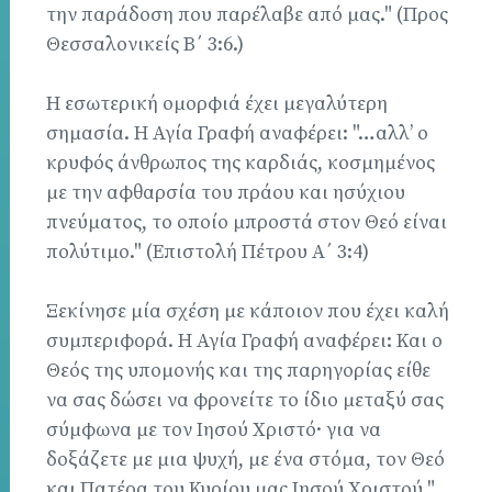
την παράδοση που παρέλαβε από μας." (Προς
Θεσσαλονικείς Β΄ 3:6.)
Η εσωτερική ομορφιά έχει μεγαλύτερη
σημασία. Η Αγία Γραφή αναφέρει: "…αλλ’ ο
κρυφός άνθρωπος της καρδιάς, κοσμημένος
με την αφθαρσία του πράου και ησύχιου
πνεύματος, το οποίο μπροστά στον Θεό είναι
πολύτιμο." (Επιστολή Πέτρου Α΄ 3:4)
Ξεκίνησε μία σχέση με κάποιον που έχει καλή
συμπεριφορά. Η Αγία Γραφή αναφέρει: Και ο
Θεός της υπομονής και της παρηγορίας είθε
να σας δώσει να φρονείτε το ίδιο μεταξύ σας
σύμφωνα με τον Ιησού Χριστό· για να
δοξάζετε με μια ψυχή, με ένα στόμα, τον Θεό
και Πατέρα του Κυρίου μας Ιησού Χριστού."