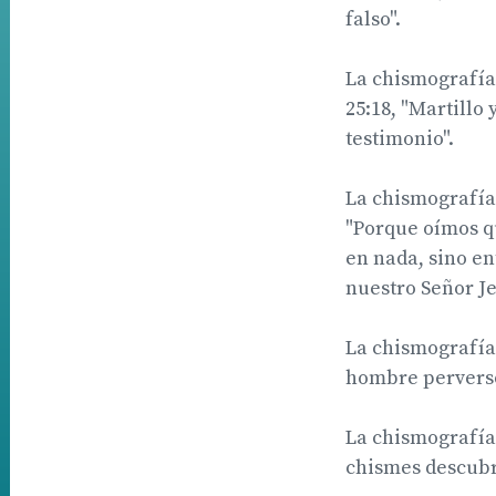
falso".
La chismografía 
25:18, "Martillo
testimonio".
La chismografía 
"Porque oímos q
en nada, sino e
nuestro Señor J
La chismografía 
hombre perverso 
La chismografía 
chismes descubre 