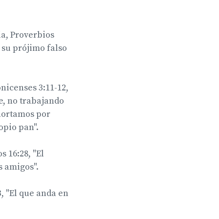
ia, Proverbios
 su prójimo falso
onicenses 3:11-12,
, no trabajando
hortamos por
opio pan".
 16:28, "El
s amigos".
, "El que anda en