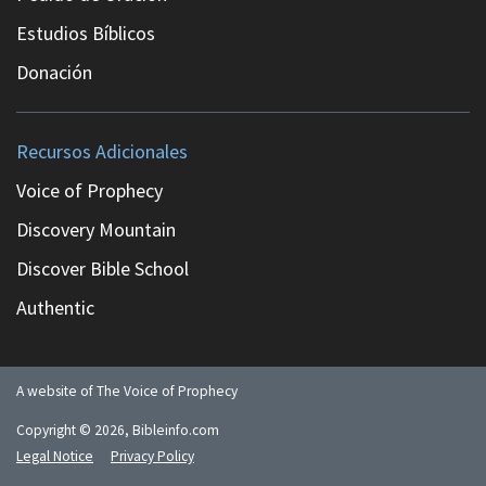
Estudios Bíblicos
Donación
Recursos Adicionales
Voice of Prophecy
Discovery Mountain
Discover Bible School
Authentic
A website of The Voice of Prophecy
Copyright ©
2026
, Bibleinfo.com
Legal Notice
Privacy Policy