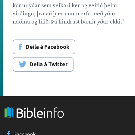
konur yðar sem veikari ker og veitið þeim
virðingu, því að þær munu erfa með yður
náðina og lífið. Þá hindrast bænir yðar ekki.“
Deila á Facebook
Deila á Twitter
Facebook