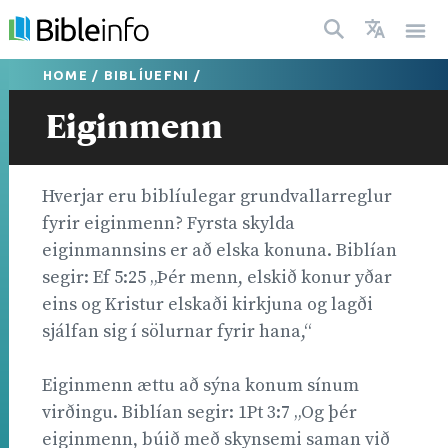
HOME
/
BIBLÍUEFNI
/
Eiginmenn
Hverjar eru biblíulegar grundvallarreglur
fyrir eiginmenn? Fyrsta skylda
eiginmannsins er að elska konuna. Biblían
segir: Ef 5:25 „Þér menn, elskið konur yðar
eins og Kristur elskaði kirkjuna og lagði
sjálfan sig í sölurnar fyrir hana,“
Eiginmenn ættu að sýna konum sínum
virðingu. Biblían segir: 1Pt 3:7 „Og þér
eiginmenn, búið með skynsemi saman við