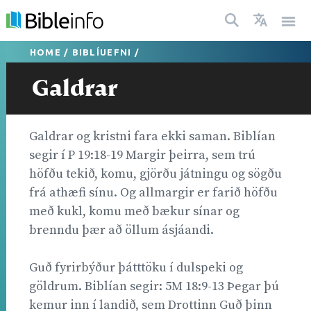
HOME
/
BIBLÍUEFNI
/
Galdrar
Galdrar og kristni fara ekki saman. Biblían
segir í P 19:18-19 Margir þeirra, sem trú
höfðu tekið, komu, gjörðu játningu og sögðu
frá athæfi sínu. Og allmargir er farið höfðu
með kukl, komu með bækur sínar og
brenndu þær að öllum ásjáandi.
Guð fyrirbýður þátttöku í dulspeki og
göldrum. Biblían segir: 5M 18:9-13 Þegar þú
kemur inn í landið, sem Drottinn Guð þinn