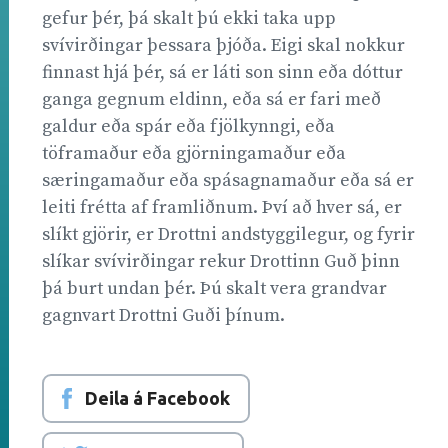
gefur þér, þá skalt þú ekki taka upp
svívirðingar þessara þjóða. Eigi skal nokkur
finnast hjá þér, sá er láti son sinn eða dóttur
ganga gegnum eldinn, eða sá er fari með
galdur eða spár eða fjölkynngi, eða
töframaður eða gjörningamaður eða
særingamaður eða spásagnamaður eða sá er
leiti frétta af framliðnum. Því að hver sá, er
slíkt gjörir, er Drottni andstyggilegur, og fyrir
slíkar svívirðingar rekur Drottinn Guð þinn
þá burt undan þér. Þú skalt vera grandvar
gagnvart Drottni Guði þínum.
Deila á Facebook