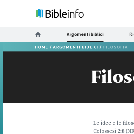
Argomenti biblici
Ri
HOME
/
ARGOMENTI BIBLICI
/
FILOSOFIA
Filos
Le idee e le filo
Colossesi 2:8 (N