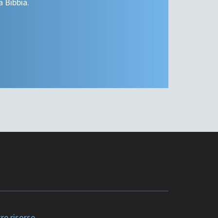
a Bibbia.
tre risorse