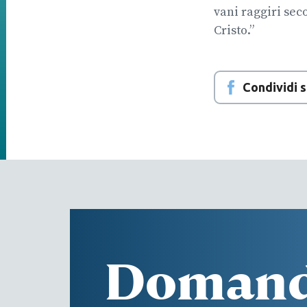
vani raggiri sec
Cristo.”
Condividi 
Doman