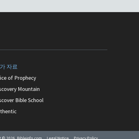
가 자료
ice of Prophecy
scovery Mountain
scover Bible School
thentic
ht ©
2026
, Bibleinfo.com
Legal Notice
Privacy Policy