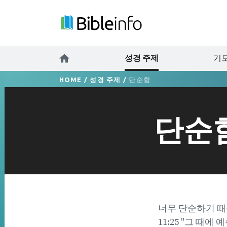
성경 주제
기도
HOME
/
성경 주제
/
단순함
단순
너무 단순하기 때
11:25 "그 