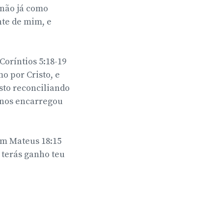
 não já como
te de mim, e
Coríntios 5:18-19
o por Cristo, e
sto reconciliando
 nos encarregou
em Mateus 18:15
, terás ganho teu