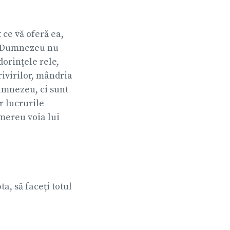
t ce vă oferă ea,
ru Dumnezeu nu
dorinţele rele,
ivirilor, mândria
Dumnezeu, ci sunt
r lucrurile
 mereu voia lui
ta, să faceţi totul