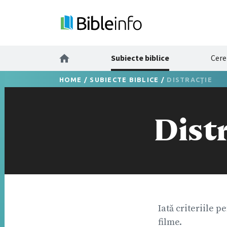
Subiecte biblice
Cere
HOME
/
SUBIECTE BIBLICE
/
DISTRACŢIE
Distr
Iată criteriile p
filme.