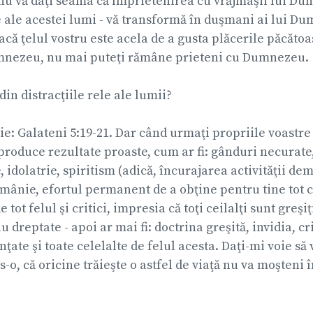
 nu vă daţi seama că împrietenirea cu vrăjmaşii lui Du
e ale acestei lumi - vă transformă în duşmani ai lui D
 dacă ţelul vostru este acela de a gusta plăcerile păcătoa
mnezeu, nu mai puteţi rămâne prieteni cu Dumnezeu.
in distracţiile rele ale lumii?
lie: Galateni 5:19-21. Dar când urmaţi propriile voastre 
 produce rezultate proaste, cum ar fi: gânduri necurat
 idolatrie, spiritism (adică, încurajarea activităţii dem
i mânie, efortul permanent de a obţine pentru tine tot 
tot felul şi critici, impresia că toţi ceilalţi sunt greşi
 dreptate - apoi ar mai fi: doctrina greşită, invidia, cr
ţate şi toate celelalte de felul acesta. Daţi-mi voie să
o, că oricine trăieşte o astfel de viaţă nu va moşteni 