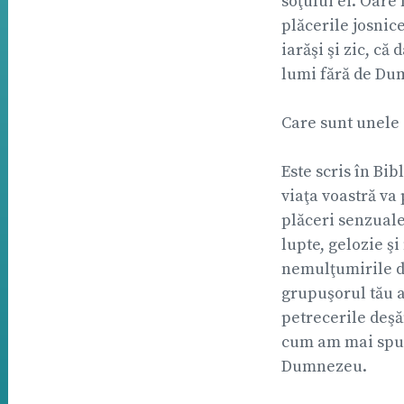
soţului ei. Oare
plăcerile josnic
iarăşi şi zic, că
lumi fără de Du
Care sunt unele d
Este scris în Bib
viaţa voastră va
plăceri senzuale,
lupte, gelozie ş
nemulţumirile de 
grupuşorul tău au
petrecerile deşăn
cum am mai spus-
Dumnezeu.