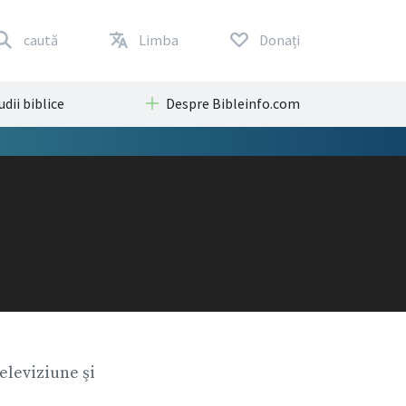
caută
Limba
Donați
udii biblice
Despre Bibleinfo.com
televiziune şi