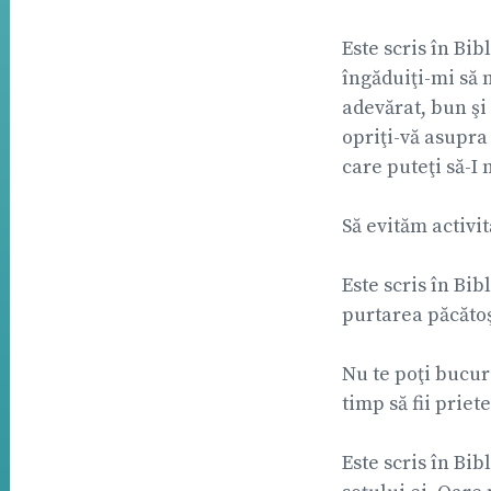
Este scris în Bibl
îngăduiţi-mi să 
adevărat, bun şi 
opriţi-vă asupra 
care puteţi să-I
Să evităm activit
Este scris în Bib
purtarea păcătoşi
Nu te poţi bucura
timp să fii prie
Este scris în Bib