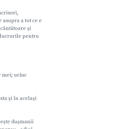
scrisori,
 asupra a tot ce e
ncântătoare şi
 lucrurile pentru
r mei; urăsc
ta şi în acelaşi
ubeşte duşmanii