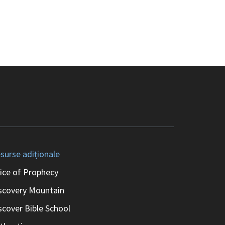
surse adiționale
ice of Prophecy
scovery Mountain
scover Bible School