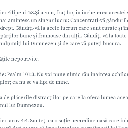
ie: Filipeni 4:8.Şi acum, fraţilor, în încheierea acestei 
mai amintesc un singur lucru: Concentraţi-vă gândurile
drept. Gândiţi-vă la acele lucruri care sunt curate şi î
părţilor bune şi frumoase din alţii. Gândiţi-vă la toate
 mulţumiţi lui Dumnezeu şi de care vă puteţi bucura.
ăţile nepotrivite.
lie: Psalm 101:3. Nu voi pune nimic rău înaintea ochilo
lor; ea nu se va lipi de mine.
 de plăcerile distracţiilor pe care la oferă lumea aceas
tenul lui Dumnezeu.
lie: Iacov 4:4. Sunteţi ca o soţie necredincioasă care i