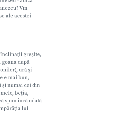
mnezeu - adică
umnezeu? Vin
se ale acestei
înclinaţii greşite,
e, goana după
onilor), ură şi
ce e mai bun,
ţi şi numai cei din
imele, beţia,
 vă spun încă odată
împărăţia lui