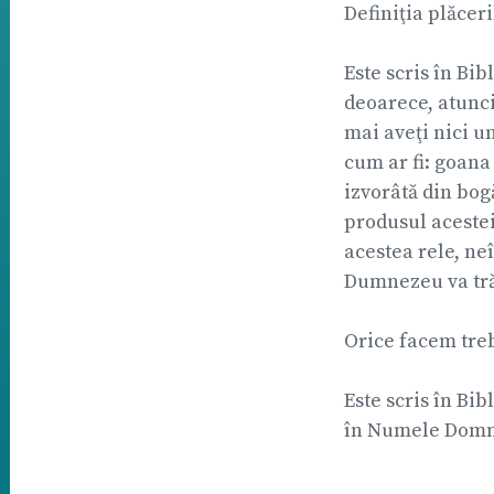
Definiţia plăceri
Este scris în Bib
deoarece, atunci
mai aveţi nici un
cum ar fi: goana
izvorâtă din bog
produsul acestei
acestea rele, neî
Dumnezeu va trăi
Orice facem treb
Este scris în Bibl
în Numele Domnul