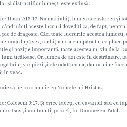
lor şi distracţiilor lumeşti este extinsă.
lie: 1Ioan 2:15-17. Nu mai iubiţi lumea aceasta rea şi to
 când iubiţi aceste lucruri dovediţi că, de fapt, pent
 pic de dragoste. Căci toate lucrurile acestea lumeşti, 
 nebună după sex, ambiţia de a cumpăra tot ce place pr
ăţie şi poziţie importantă, toate acestea nu vin de la 
 lumi ticăloase. Or, lumea de azi este în destrămare, ia
ngăduite, vor pieri şi ele odată cu ea, dar oricine face
 în veac.
uie să fie în armonie cu Numele lui Hristos.
ie: Coloseni 3:17. Şi orice faceţi, cu cuvântul sau cu fap
ui Isus şi mulţumiţi, prin El, lui Dumnezeu Tatăl.