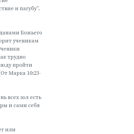
гие
твие и пагубу”.
жданами Божьего
ворит ученикам
Ученики
как трудно
блюду пройти
От Марка 10:23-
нь всех зол есть
ры и сами себя
ег или