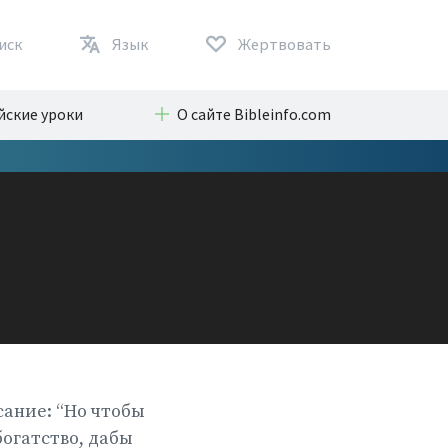
иск
Язык
Жертвовать
йские уроки
О сайте Bibleinfo.com
сание: “Но чтобы
богатство, дабы