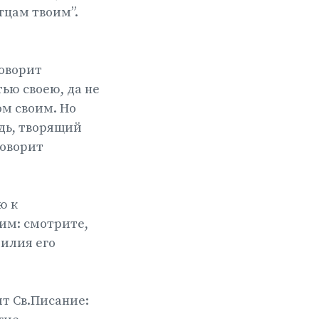
тцам твоим”.
говорит
тью своею, да не
ом своим. Но
одь, творящий
говорит
ю к
им: смотрите,
билия его
ит Св.Писание: