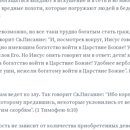
огащаться впадают в искушение и в сеть и во мно
 вредные похоти, которые погружают людей в бедс
)
невозможно, но все-таки трудно богатым стать гра
оворит Св.Писание: “И, посмотрев вокруг, Иисус го
дно имеющим богатство войти в Царствие Божие! 
лов Его. Но Иисус опять говорит им в ответ: дети! 
богатство войти в Царствие Божие! Удобнее вер
е уши, нежели богатому войти в Царствие Божие”. (
ам ведет ко злу. Так говорит Св.Писание: “Ибо коре
оторому предавшись, некоторые уклонились от ве
им скорбям”. (1 Тимофею 6:10)
сть не зависит от количества приобретенных ден