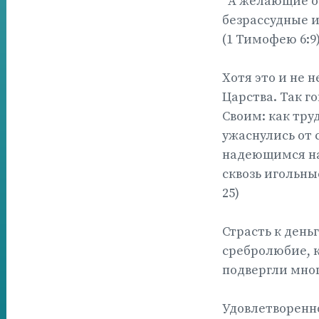
“А желающие об
безрассудные и
(1 Тимофею 6:9
Хотя это и не 
Царства. Так г
Своим: как тру
ужаснулись от с
надеющимся на 
сквозь игольны
25)
Страсть к деньг
сребролюбие, к
подвергли мног
Удовлетворенно