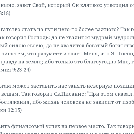
 ныне, завет Свой, который Он клятвою утвердил о
:18)
гатство стать на пути чего-то более важного? Так 
ак говорит Господь: да не хвалится мудрый мудрос
ый силою своею, да не хвалится богатый богатств
лись тем, что разумеет и знает Меня, что Я - Госп
правду на земле; ибо только это благоугодно Мне, 
мия 9:23-24)
ьгам может заставить нас занять неверную позици
ещам. Так говорит Св.Писание: ”При этом сказал 
остяжания, ибо жизнь человека не зависит от изо
ки 12:15)
ить финансовый успех на первое место. Так говор