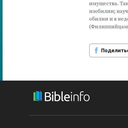
имущества. Так
изобилии; науч
обилии и в нед
(Филиппийцам 4
Поделитьс