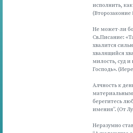
исполнить, как
(Второзаконие 8
Не может-ли бо
Св.Писание: «Т
хвалится сильн
хвалящийся хва
милость, суд и 
Господь». (Иере
Алчность к ден
материальным в
берегитесь люб
имения”. (От Лу
Неразумно став