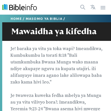
HOME
/
MASOMO YA BIBLIA
/
Mawaidha ya kifedha
Je! baraka ya vitu ya toka wapi? Imeandikwa,
Kumbukumbu la torati 8:18 "Bali
utamkumbuka Bwana Mungu wako maana
ndiye akupaye nguvu za kupata utajiri. ili
alifanyaye imara agano lake alilowapa baba
zako kama hivi leo."
Je twaweza kuweka fedha mbelya ya Mungu
au ya vitu vilivyo bora?. Imeandikwa,
Yeremia 9:23-24 "Bwana asema hivi mwenye