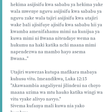
hekima asijisifu kwa sababu ya hekima yake
wala mwenye nguvu asijisifu kwa sababu ya
nguvu zake wala tajiri asijisifu kwa utajiri
wake bali ajisifuye ajisifu kwa sababu hii ya
kwamba amenifahamu mimi na kunijua ya
kuwa mimi ni Bwana nitendaye wema na
hukumu na haki katika nchi maana mimi
napendezwa na mambo hayo asema
Bwana.."
Utajiri wawezas kutupa mafikara mabaya
kuhusu vitu. Imeandikwa, Luka 12:15
"Akawaambia angaliyeni jilindeni na choyo
maana uzima wa mtu hauko katika wingi wa
vitu vyake alivyo navyo."
Sivema kufanya mali kuwa nia yako