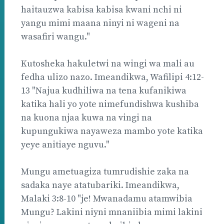
haitauzwa kabisa kabisa kwani nchi ni
yangu mimi maana ninyi ni wageni na
wasafiri wangu."
Kutosheka hakuletwi na wingi wa mali au
fedha ulizo nazo. Imeandikwa, Wafilipi 4:12-
13 "Najua kudhiliwa na tena kufanikiwa
katika hali yo yote nimefundishwa kushiba
na kuona njaa kuwa na vingi na
kupungukiwa nayaweza mambo yote katika
yeye anitiaye nguvu."
Mungu ametuagiza tumrudishie zaka na
sadaka naye atatubariki. Imeandikwa,
Malaki 3:8-10 "je! Mwanadamu atamwibia
Mungu? Lakini niyni mnaniibia mimi lakini