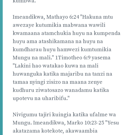
kumbwa.
Imeandikwa, Mathayo 6:24 "Hakuna mtu
awezaye kutumikia mabwana wawili
kwamaana atamchukia huyu na kumpenda
huyu ama atashikamana na huyu na
kumdharau huyu hamwezi kumtumikia
Mungu na mali." 1Timotheo 6:9 yasema
"Lakini hao watakao kuwa na mali
huwanguka katika majaribu na tanzi na
tamaa nyingi zisizo na maana zenye
kudhuru ziwatosazo wanadamu katika
upotevu na uharibifu."
Nivigumu tajiri kuingia katika ufalme wa
Mungu. Imeandikwa, Marko 10:23-25 "Yesu
akatazama kotekote, akawaambia