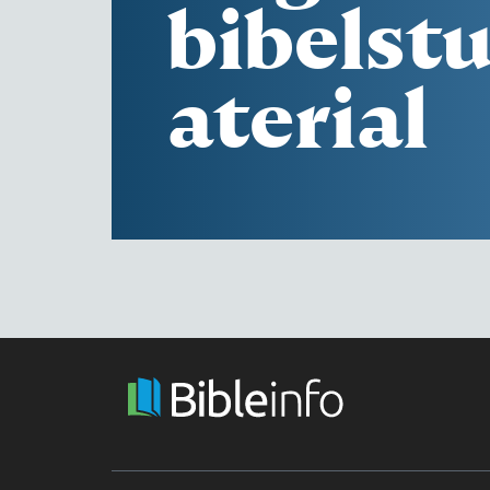
bibelst
aterial