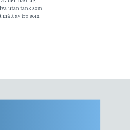
 av den nåd jag
jälva utan tänk som
t mått av tro som