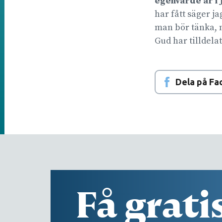
egenvärde är i 
har fått säger ja
man bör tänka, m
Gud har tilldela
Dela på F
Få grati