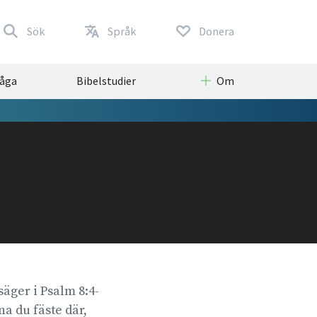
Sök
Språk
Donera
råga
Bibelstudier
Om
äger i Psalm 8:4-
a du fäste där,