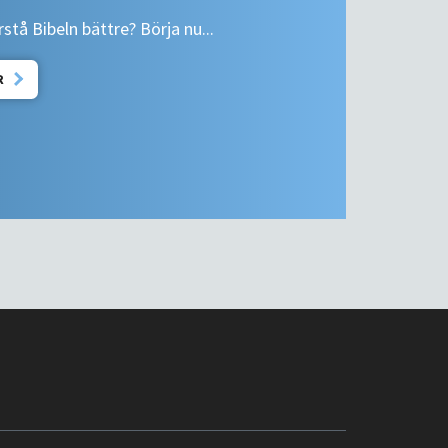
tå Bibeln bättre? Börja nu...
R