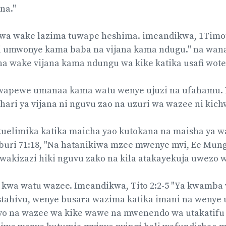
na."
a wake lazima tuwape heshima. imeandikwa, 1Timot
i umwonye kama baba na vijana kama ndugu." na wa
wake vijana kama ndungu wa kike katika usafi wote
wapewe umanaa kama watu wenye ujuzi na ufahamu.
ahari ya vijana ni nguvu zao na uzuri wa wazee ni kic
uelimika katika maicha yao kutokana na maisha ya w
uri 71:18, "Na hatanikiwa mzee mwenye mvi, Ee Mung
wakizazi hiki nguvu zako na kila atakayekuja uwezo w
kwa watu wazee. Imeandikwa, Tito 2:2-5 "Ya kwamb
stahivu, wenye busara wazima katika imani na wenye 
vyo na wazee wa kike wawe na mwenendo wa utakatifu