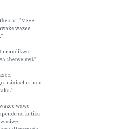
heo 5:1 "Mzee
nawake wazee
."
 Imeandikwa
hwa chenye mvi."
azee.
u usiniache. hata
ako."
a wazee wawe
upendo na katika
 wasiwe