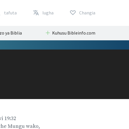
tafuta
lugha
Changia
zo ya Biblia
Kuhusu Bibleinfo.com
i 19:32
che Mungu wako,