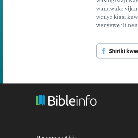
wasingiziaji wa
wanawake vijan
wenye kiasi ku
wenyewe ili nen
Shiriki kw
Masomo ya Biblia