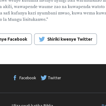
siwe wenye kutumia mvinyo nyingi bali wafundishao 
a akili, wawapende waume zao na kuwapenda watoto
wa safi kufanya kazi nyumbani mwao, kuwa wema kuwa
o la Mungu lisitukanwe."
enye Facebook
Shiriki kwenye Twitter
Facebook
Twitter
Uliza swali katika Biblia
Ra