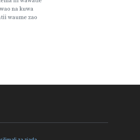
mema ili wawatie
 wao na kuwa
tii waume zao
silimali za ziada