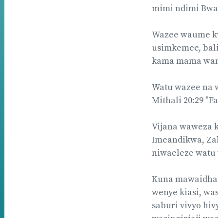
mimi ndimi Bwa
Wazee waume kw
usimkemee, bal
kama mama wana 
Watu wazee na 
Mithali 20:29 "F
Vijana waweza k
Imeandikwa, Zab
niwaeleze watu 
Kuna mawaidha 
wenye kiasi, wa
saburi vivyo hi