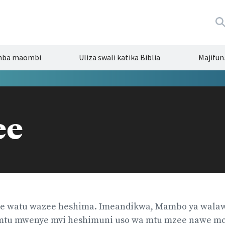
mba maombi
Uliza swali katika Biblia
Majifun
ee
pe watu wazee heshima. Imeandikwa, Mambo ya walaw
tu mwenye mvi heshimuni uso wa mtu mzee nawe m