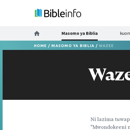
Masomo ya Biblia
kuo
HOME
/
MASOMO YA BIBLIA
/
WAZEE
Waz
Ni lazima tuwa
"Mwondokeeni m