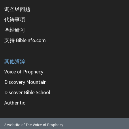
询圣经问题
代祷事项
圣经研习
支持 Bibleinfo.com
其他资源
Voice of Prophecy
Discovery Mountain
Discover Bible School
Authentic
A website of The Voice of Prophecy