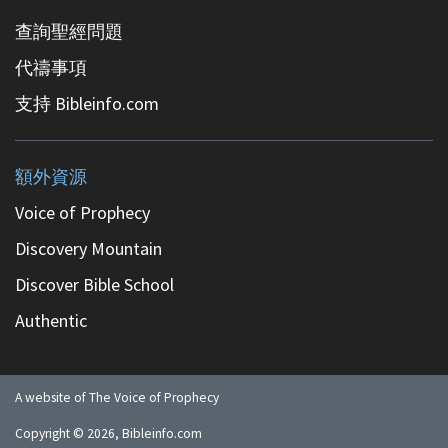
查詢聖經問題
代禱事項
支持 Bibleinfo.com
額外資源
Voice of Prophecy
Discovery Mountain
Discover Bible School
Authentic
A website of The Voice of Prophecy
Copyright ©
2026
, Bibleinfo.com