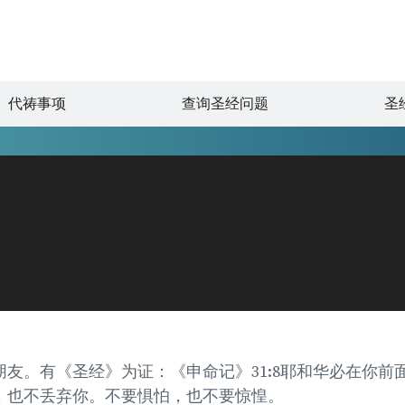
代祷事项
查询圣经问题
圣
友。有《圣经》为证：《申命记》31:8耶和华必在你前
，也不丢弃你。不要惧怕，也不要惊惶。