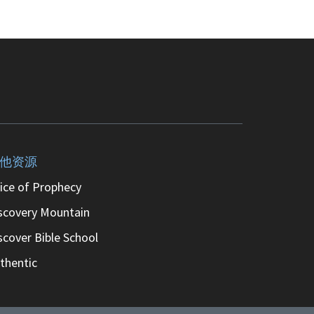
他资源
ice of Prophecy
scovery Mountain
scover Bible School
thentic