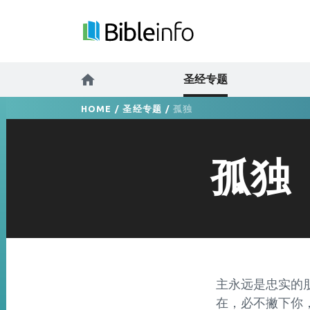
圣经专题
HOME
/
圣经专题
/
孤独
孤独
主永远是忠实的朋
在，必不撇下你