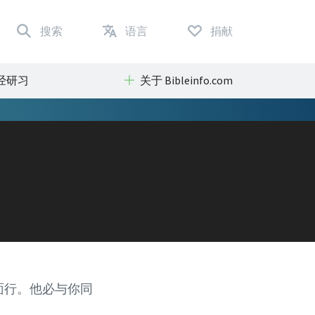
搜索
语言
捐献
经研习
关于 Bibleinfo.com
面行。他必与你同