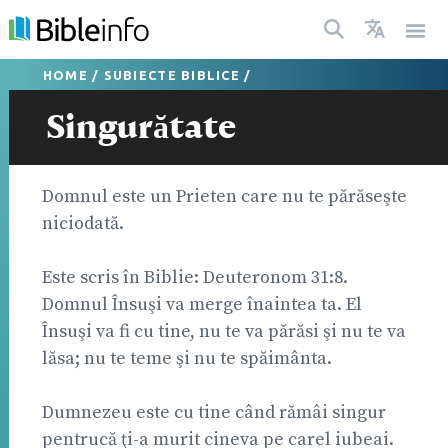
HOME
/
SUBIECTE BIBLICE
/
Singurătate
Domnul este un Prieten care nu te părăseşte
niciodată.
Este scris în Biblie: Deuteronom 31:8.
Domnul Însuşi va merge înaintea ta. El
Însuşi va fi cu tine, nu te va părăsi şi nu te va
lăsa; nu te teme şi nu te spăimânta.
Dumnezeu este cu tine când rămâi singur
pentrucă ţi-a murit cineva pe carel iubeai.