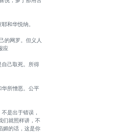
人喜悦，多于那用舌
蒙耶和华悦纳。
自己的网罗。但义人
报应
是自己取死。所得
和华所憎恶。公平
，不是出于错误，
我们就照样讲，不
谄媚的话，这是你