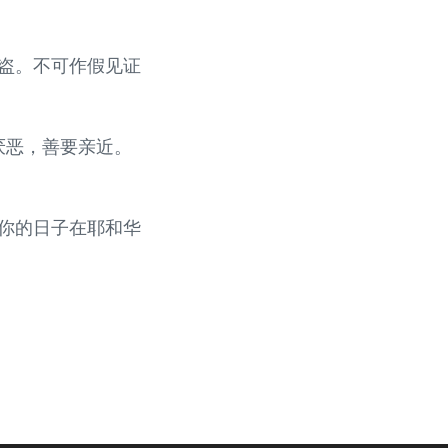
偷盗。不可作假见证
厌恶，善要亲近。
使你的日子在耶和华