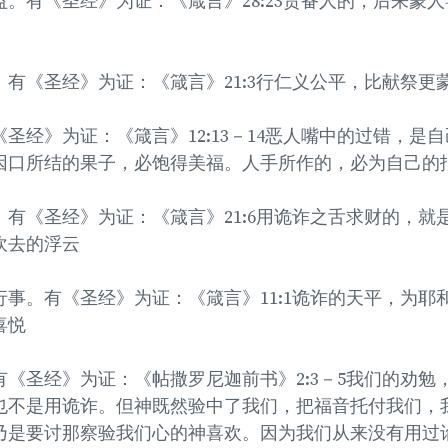
。有《圣经》为证：《箴言》28:23责备人的，后来蒙
有《圣经》为证：《箴言》21:3行仁义公平，比献祭更
圣经》为证：《箴言》12:13－14恶人嘴中的过错，是
因口所结的果子，必饱得美福。人手所作的，必为自己的
有《圣经》为证：《箴言》21:6用诡诈之舌求财的，就
吹去的浮云
事。有《圣经》为证：《箴言》11:1诡诈的天平，为耶
喜悦
《圣经》为证：《帖撒罗尼迦前书》2:3－5我们的劝勉
也不是用诡诈。但神既然验中了我们，把福音托付我们，
乃是要讨那察验我们心的神喜欢。因为我们从来没有用过