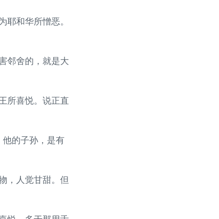
，为耶和华所憎恶。
陷害邻舍的，就是大
为王所喜悦。说正直
，他的子孙，是有
食物，人觉甘甜。但