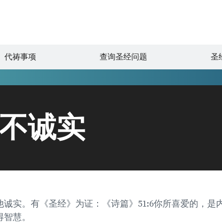
代祷事项
查询圣经问题
圣
/不诚实
诚实。有《圣经》为证：《诗篇》51:6你所喜爱的，是
得智慧。