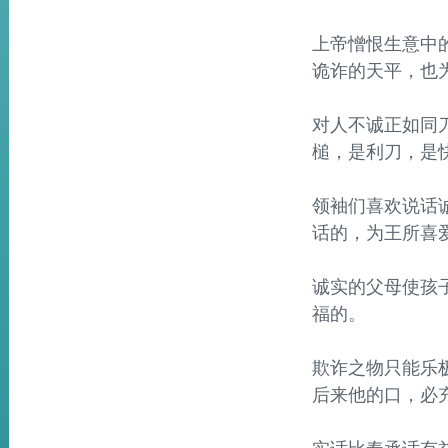
上帝憎恨生意中的
诡诈的天平，也
对人不诚正如同刀
槌，是利刀，是
领袖们喜欢说话诚
话的，为王所喜
诚实的父母使孩子
福的。
欺诈之物只能乐极
后来他的口，必