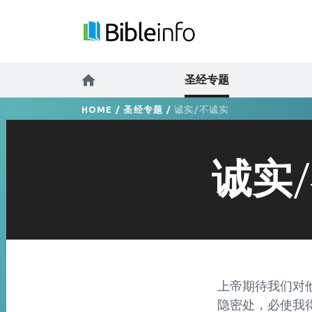
圣经专题
HOME
/
圣经专题
/
诚实/不诚实
诚实
上帝期待我们对他
隐密处，必使我