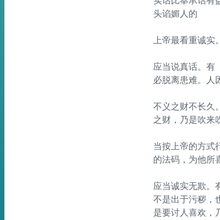
实话比奉承话有益
头谄媚人的
上帝最看重诚实。
应当说真话。有《
必脱离患难。人
不义之财不长久。
之财，乃是吹来
当按上帝的方式行
的法码，为他所
应当诚实无欺。有
不是出于污秽，
是要讨人喜欢，