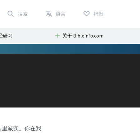
搜索
语言
捐献
经研习
关于 Bibleinfo.com
内里诚实。你在我