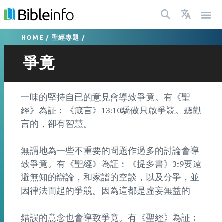
HOME
/
聖經專題
/
爭竟
一味的堅持自已的意見會導致爭竟。有《聖
經》為証︰《箴言》13:10驕傲只啟爭競。聽勸
言的，卻有智慧。
無謂地為一些不重要的問題作過多的討論會導
致爭竟。有《聖經》為証︰《提多書》3:9要遠
避無知的辯論，和家譜的空談，以及分爭，並
因律法而起的爭競。因為這都是虛妄無益的
錯誤的意念也會導致爭竟。有《聖經》為証︰