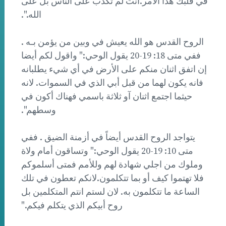
في قلبك هذا الأمر.أنت لم تكذب على الناس بل على
الله.".
الروح القدس هو الله يعيش في وبين من يؤمن بـه .
ففي متى 18: 19-20 يقول الوحي:" واقول لكم أيضا
إن اتفق اثنان منكم على الأرض في أي شيء يطلبانه
فانه يكون لهما من قبل أبي الذي في السموات. لانه
حيثما اجتمع اثنان آو ثلاثة باسمي فهناك أكون في
وسطهم".
يتواجد الروح القدس أيضاً في أزمنة الضيق . ففي
متى 10: 19-20 يقول الوحي:" وتساقون أمام ولاة
وملوك من اجلي شهادة لهم وللأمم فمتى أسلموكم
فلا تهتموا كيف أو بما تتكلمون.لانكم تعطون في تلك
الساعة ما تتكلمون به. لان لستم انتم المتكلمين بل
روح أبيكم الذي يتكلم فيكم."