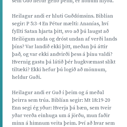
sem Guð hefur gefið þeim, er honum hlýða.
Heilagur andi er hluti Guðdómsins. Biblían
segir: P 5:3-4 En Pétur mælti: Ananías, hví
fyllti Satan hjarta þitt, svo að þú laugst að
Heilögum anda og dróst undan af verði lands
þíns? Var landið ekki þitt, meðan þú áttir
það, og var ekki andvirði þess á þínu valdi?
Hvernig gastu þá látið þér hugkvæmast slíkt
tiltæki? Ekki hefur þú logið að mönnum,
heldur Guði.
Heilagur andi er Guð í þeim og á meðal
þeirra sem trúa. Biblían segir: Mt 18:19-20
Enn segi ég yður: Hverja þá bæn, sem tveir
yðar verða einhuga um á jörðu, mun faðir
minn á himnum veita þeim. Því að hvar sem