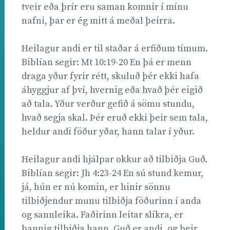
tveir eða þrír eru saman komnir í mínu
nafni, þar er ég mitt á meðal þeirra.
Heilagur andi er til staðar á erfiðum tímum.
Biblían segir: Mt 10:19-20 En þá er menn
draga yður fyrir rétt, skuluð þér ekki hafa
áhyggjur af því, hvernig eða hvað þér eigið
að tala. Yður verður gefið á sömu stundu,
hvað segja skal. Þér eruð ekki þeir sem tala,
heldur andi föður yðar, hann talar í yður.
Heilagur andi hjálpar okkur að tilbiðja Guð.
Biblían segir: Jh 4:23-24 En sú stund kemur,
já, hún er nú komin, er hinir sönnu
tilbiðjendur munu tilbiðja föðurinn í anda
og sannleika. Faðirinn leitar slíkra, er
þannig tilbiðja hann. Guð er andi, og þeir,