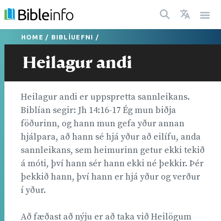
HOME
/
BIBLÍUEFNI
/
Heilagur andi
Heilagur andi er uppspretta sannleikans.
Biblían segir: Jh 14:16-17 Ég mun biðja
föðurinn, og hann mun gefa yður annan
hjálpara, að hann sé hjá yður að eilífu, anda
sannleikans, sem heimurinn getur ekki tekið
á móti, því hann sér hann ekki né þekkir. Þér
þekkið hann, því hann er hjá yður og verður
í yður.
Að fæðast að nýju er að taka við Heilögum