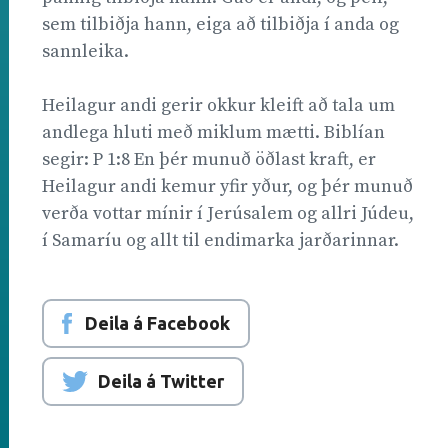
sem tilbiðja hann, eiga að tilbiðja í anda og
sannleika.
Heilagur andi gerir okkur kleift að tala um
andlega hluti með miklum mætti. Biblían
segir: P 1:8 En þér munuð öðlast kraft, er
Heilagur andi kemur yfir yður, og þér munuð
verða vottar mínir í Jerúsalem og allri Júdeu,
í Samaríu og allt til endimarka jarðarinnar.
Deila á Facebook
Deila á Twitter