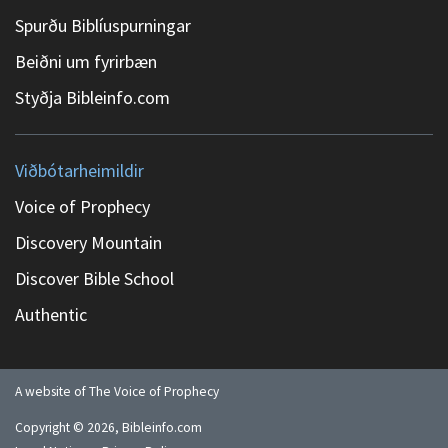
Spurðu Biblíuspurningar
Beiðni um fyrirbæn
Styðja Bibleinfo.com
Viðbótarheimildir
Voice of Prophecy
Discovery Mountain
Discover Bible School
Authentic
A website of The Voice of Prophecy
Copyright ©
2026
, Bibleinfo.com