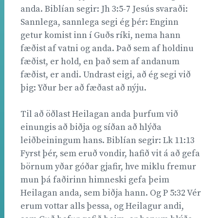
anda. Biblían segir: Jh 3:5-7 Jesús svaraði:
Sannlega, sannlega segi ég þér: Enginn
getur komist inn í Guðs ríki, nema hann
fæðist af vatni og anda. Það sem af holdinu
fæðist, er hold, en það sem af andanum
fæðist, er andi. Undrast eigi, að ég segi við
þig: Yður ber að fæðast að nýju.
Til að öðlast Heilagan anda þurfum við
einungis að biðja og síðan að hlýða
leiðbeiningum hans. Biblían segir: Lk 11:13
Fyrst þér, sem eruð vondir, hafið vit á að gefa
börnum yðar góðar gjafir, hve miklu fremur
mun þá faðirinn himneski gefa þeim
Heilagan anda, sem biðja hann. Og P 5:32 Vér
erum vottar alls þessa, og Heilagur andi,