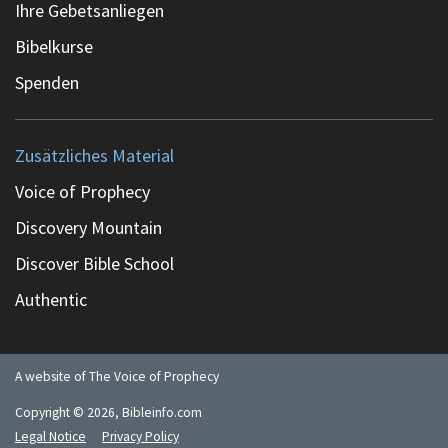
Ihre Gebetsanliegen
Bibelkurse
Spenden
Zusätzliches Material
Voice of Prophecy
Discovery Mountain
Discover Bible School
Authentic
A website of The Voice of Prophecy
Copyright ©
2026
, Bibleinfo.com
Legal Notice
Privacy Policy