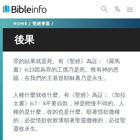
HOME
/
聖經專題
/
後果
罪的結果就是死。有《聖經》為証︰《羅馬
書》6:23因為罪的工價乃是死。惟有神的恩
賜，在我們的主基督耶穌裏乃是永生。
人種什麼就收什麼。有《聖經》為証︰《加拉
太書》6:7﹛8不要自欺，神是輕慢不得的。人
種的是什麼，收的也是什麼。順著情欲撒種
的，必從情欲收敗壞順著聖靈撒種的，必從聖
靈收永生。