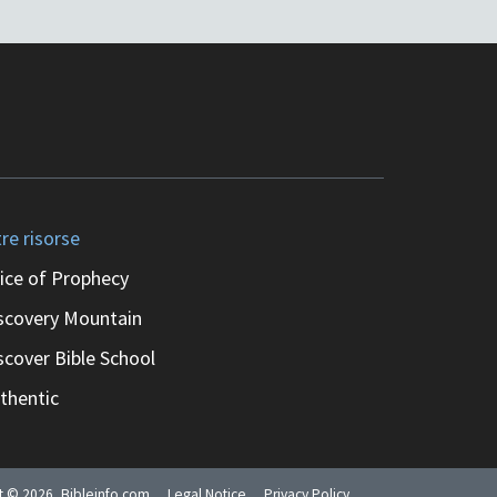
tre risorse
ice of Prophecy
scovery Mountain
scover Bible School
thentic
ht ©
2026
, Bibleinfo.com
Legal Notice
Privacy Policy