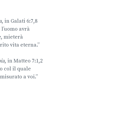
a
, in Galati 6:7,8
e l’uomo avrà
e, mieterà
ito vita eterna.”
bia
, in Matteo 7:1,2
o col il quale
misurato a voi.”