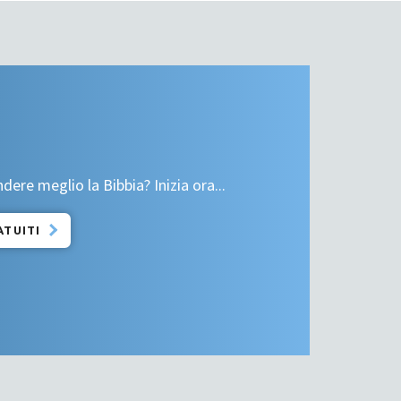
re meglio la Bibbia? Inizia ora...
ATUITI