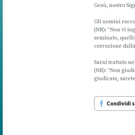
Gesù, nostro Sig
Gli uomini racco
(NR): “Non vi in
seminato, quello
corruzione dalla
Sarai trattato nel
(NR): “Non giudic
giudicate, sarete
Condividi 