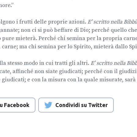
nore.”
lgono i frutti delle proprie azioni.
E’ scritto nella Bibbi
gannate; non ci si può beffare di Dio; perché quello ch
 pure mieterà. Perché chi semina per la propria carn
 carne; ma chi semina per lo Spirito, mieterà dallo Spir
la stesso modo in cui tratti gli altri.
E’ scritto nella Bib
ate, affinché non siate giudicati; perché con il giudizi
 giudicati; e con la misura con la quale misurate, sarà 
su Facebook
Condividi su Twitter