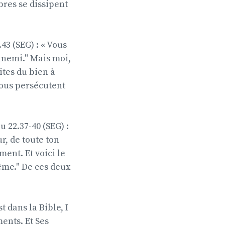
èbres se dissipent
.43 (SEG) : « Vous
ennemi." Mais moi,
ites du bien à
vous persécutent
u 22.37-40 (SEG) :
r, de toute ton
ent. Et voici le
ême." De ces deux
dans la Bible, I
ents. Et Ses