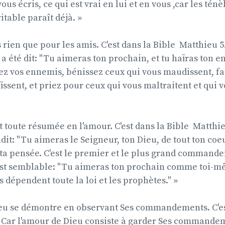
us écris, ce qui est vrai en lui et en vous ,car les tén
itable paraît déjà. »
 rien que pour les amis. C'est dans la Bible  Matthieu 5
l a été dit: "Tu aimeras ton prochain, et tu haïras ton 
mez vos ennemis, bénissez ceux qui vous maudissent, fa
ïssent, et priez pour ceux qui vous maltraitent et qui 
t toute résumée en l'amour. C'est dans la Bible  Matthie
dit: "Tu aimeras le Seigneur, ton Dieu, de tout ton coeu
 ta pensée. C'est le premier et le plus grand commandem
 est semblable: "Tu aimeras ton prochain comme toi-m
épendent toute la loi et les prophètes." »
eu se démontre en observant Ses commandements. C'est 
 « Car l'amour de Dieu consiste à garder Ses commandem