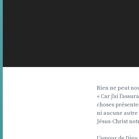
Rien ne peut nous
« Car j'ai l'assu
choses présentes 
ni aucune autre
Jésus-Christ not
L'amour de Dieu e