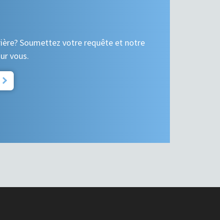
rière? Soumettez votre requête et notre
our vous.