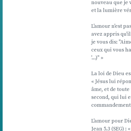
nouveau que je vo
et la lumière vér
L'amour n'est pas
avez appris qu'i
je vous dis: "Ai
ceux qui vous ha
'...)" »
La loi de Dieu es
« Jésus lui répon
âme, et de toute
second, qui lui
commandements d
L'amour pour Di
Jean 5.3 (SEG) :