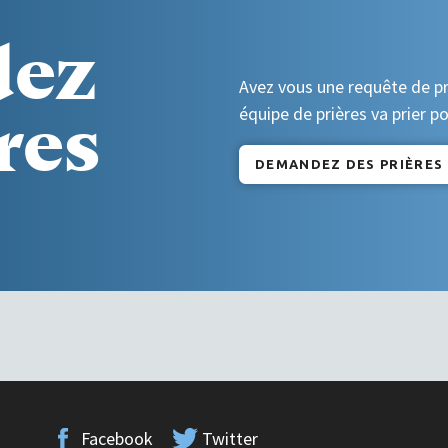
ez
Avez vous une requête de p
res
équipe de prières va prier p
DEMANDEZ DES PRIÈRES
Facebook
Twitter