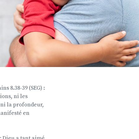
ins 8.38-39 (SEG) :
ions, ni les
 ni la profondeur,
anifesté en
ar Dieu a tant aimé