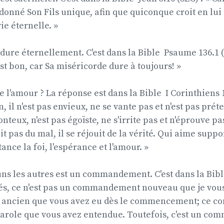
 donné Son Fils unique, afin que quiconque croit en lui 
vie éternelle. »
dure éternellement. C'est dans la Bible  Psaume 136.1 (
 est bon, car Sa miséricorde dure à toujours! »
l'amour ? La réponse est dans la Bible  I Corinthiens 
n, il n'est pas envieux, ne se vante pas et n'est pas prét
onteux, n'est pas égoïste, ne s'irrite pas et n'éprouve p
t pas du mal, il se réjouit de la vérité. Qui aime suppo
ance la foi, l'espérance et l'amour. »
ns les autres est un commandement. C'est dans la Bible 
és, ce n'est pas un commandement nouveau que je vous
ncien que vous avez eu dès le commencement; ce 
 parole que vous avez entendue. Toutefois, c'est un 