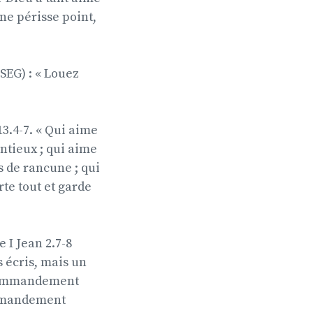
ne périsse point,
SEG) : « Louez
13.4-7. « Qui aime
entieux ; qui aime
as de rancune ; qui
rte tout et garde
I Jean 2.7-8
 écris, mais un
commandement
commandement