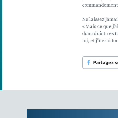
commandements n
Ne laissez jamais
« Mais ce que j'
donc d'où tu es 
toi, et j'ôterai 
Partagez s