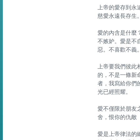
上帝的愛存到永遠
慈愛永遠長存生
愛的內含是什麼？
不嫉妒。愛是不
惡。不喜歡不義
上帝要我們彼此相
的，不是一條新
者，我寫給你們
光已經照耀。
愛不僅限於朋友之
舍，恨你的仇敵
愛是上帝律法的總