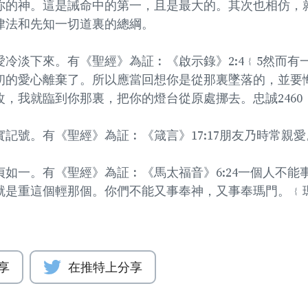
你的神。這是誡命中的第一，且是最大的。其次也相仿，
律法和先知一切道裏的總綱。
冷淡下來。有《聖經》為証︰《啟示錄》2:4﹛5然而有
初的愛心離棄了。所以應當回想你是從那裏墜落的，並要
，我就臨到你那裏，把你的燈台從原處挪去。忠誠2460
記號。有《聖經》為証︰《箴言》17:17朋友乃時常親
如一。有《聖經》為証︰《馬太福音》6:24一個人不能
就是重這個輕那個。你們不能又事奉神，又事奉瑪門。﹛
享
在推特上分享