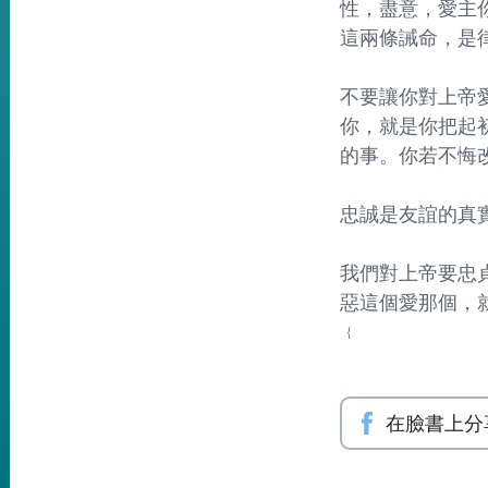
性，盡意，愛主
這兩條誡命，是
不要讓你對上帝愛
你，就是你把起
的事。你若不悔改
忠誠是友誼的真實
我們對上帝要忠貞
惡這個愛那個，
﹛
在臉書上分