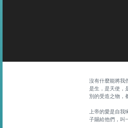
沒有什麼能將我們
是生，是天使，
別的受造之物，
上帝的愛是自我犧
子賜給他們，叫