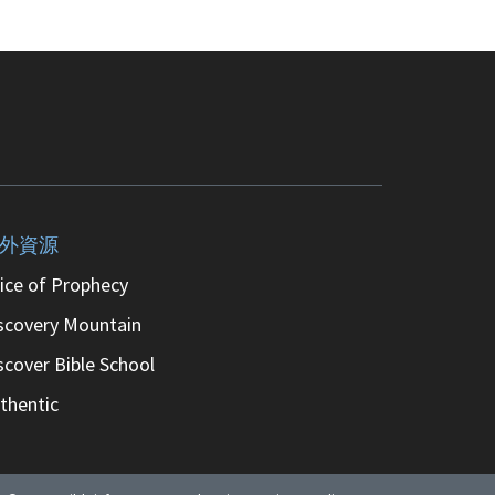
外資源
ice of Prophecy
scovery Mountain
scover Bible School
thentic