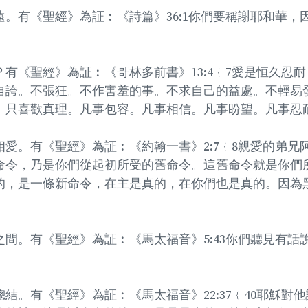
。有《聖經》為証︰《詩篇》36:1你們要稱謝耶和華，
。
有《聖經》為証︰《哥林多前書》13:4﹛7愛是恒久忍
自誇。不張狂。不作害羞的事。不求自己的益處。不輕易
。只喜歡真理。凡事包容。凡事相信。凡事盼望。凡事忍
愛。有《聖經》為証︰《約翰一書》2:7﹛8親愛的弟兄
命令，乃是你們從起初所受的舊命令。這舊命令就是你們
的，是一條新命令，在主是真的，在你們也是真的。因為
間。有《聖經》為証︰《馬太福音》5:43你們聽見有話
結。有《聖經》為証︰《馬太福音》22:37﹛40耶穌對