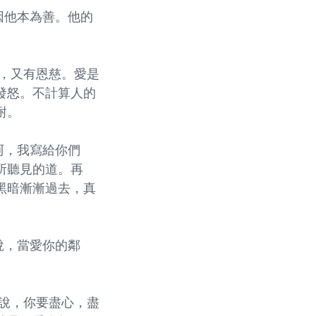
因他本為善。他的
耐，又有恩慈。愛是
發怒。不計算人的
耐。
阿，我寫給你們
所聽見的道。再
黑暗漸漸過去，真
說，當愛你的鄰
他說，你要盡心，盡