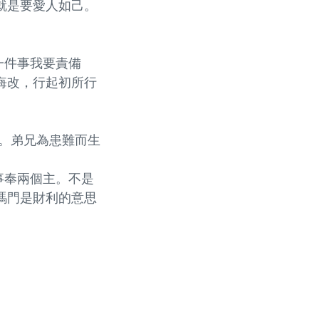
就是要愛人如己。
一件事我要責備
悔改，行起初所行
愛。弟兄為患難而生
事奉兩個主。不是
瑪門是財利的意思