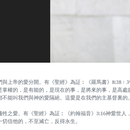
與上帝的愛分開。有《聖經》為証︰《羅馬書》8:38﹛3
是掌權的，是有能的，是現在的事，是將來的事，是高處
都不能叫我們與神的愛隔絕。這愛是在我們的主基督裏的
牲之愛。有《聖經》為証︰《約翰福音》3:16神愛世人
一切信他的，不至滅亡，反得永生。