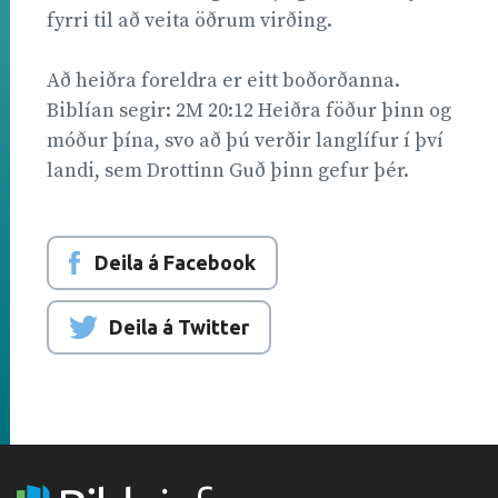
fyrri til að veita öðrum virðing.
Að heiðra foreldra er eitt boðorðanna.
Biblían segir: 2M 20:12 Heiðra föður þinn og
móður þína, svo að þú verðir langlífur í því
landi, sem Drottinn Guð þinn gefur þér.
Deila á Facebook
Deila á Twitter