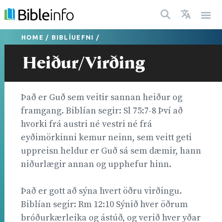
HOME
/
BIBLÍUEFNI
/
Heiður/Virðing
Það er Guð sem veitir sannan heiður og
framgang. Biblían segir: Sl 75:7-8 Því að
hvorki frá austri né vestri né frá
eyðimörkinni kemur neinn, sem veitt geti
uppreisn heldur er Guð sá sem dæmir, hann
niðurlægir annan og upphefur hinn.
Það er gott að sýna hvert öðru virðingu.
Biblían segir: Rm 12:10 Sýnið hver öðrum
bróðurkærleika og ástúð, og verið hver yðar