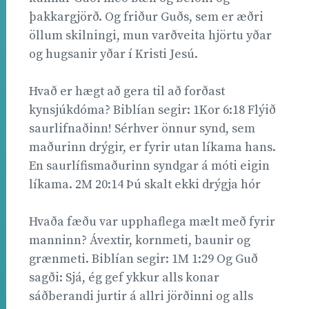
þakkargjörð. Og friður Guðs, sem er æðri
öllum skilningi, mun varðveita hjörtu yðar
og hugsanir yðar í Kristi Jesú.
Hvað er hægt að gera til að forðast
kynsjúkdóma? Biblían segir: 1Kor 6:18 Flýið
saurlifnaðinn! Sérhver önnur synd, sem
maðurinn drýgir, er fyrir utan líkama hans.
En saurlífismaðurinn syndgar á móti eigin
líkama. 2M 20:14 Þú skalt ekki drýgja hór
Hvaða fæðu var upphaflega mælt með fyrir
manninn? Ávextir, kornmeti, baunir og
grænmeti. Biblían segir: 1M 1:29 Og Guð
sagði: Sjá, ég gef ykkur alls konar
sáðberandi jurtir á allri jörðinni og alls