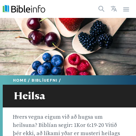
HOME
/
BIBLÍUEFNI
/
Heilsa
Hvers vegna eigum við að hugsa um
heilsuna? Biblían segir: 1Kor 6:19-20 Vitið
þér ekki, að líkami yðar er musteri heilags