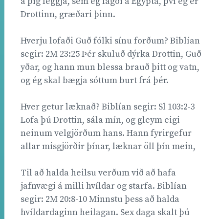
á þig leggja, sem ég lagði á Egypta, því ég er
Drottinn, græðari þinn.
Hverju lofaði Guð fólki sínu forðum? Biblían
segir: 2M 23:25 Þér skuluð dýrka Drottin, Guð
yðar, og hann mun blessa brauð þitt og vatn,
og ég skal bægja sóttum burt frá þér.
Hver getur læknað? Biblían segir: Sl 103:2-3
Lofa þú Drottin, sála mín, og gleym eigi
neinum velgjörðum hans. Hann fyrirgefur
allar misgjörðir þínar, læknar öll þín mein,
Til að halda heilsu verðum við að hafa
jafnvægi á milli hvíldar og starfa. Biblían
segir: 2M 20:8-10 Minnstu þess að halda
hvíldardaginn heilagan. Sex daga skalt þú