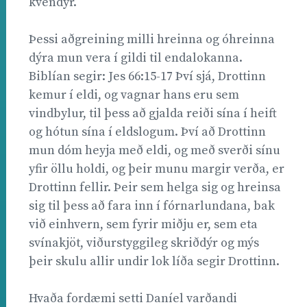
kvendýr.
Þessi aðgreining milli hreinna og óhreinna
dýra mun vera í gildi til endalokanna.
Biblían segir: Jes 66:15-17 Því sjá, Drottinn
kemur í eldi, og vagnar hans eru sem
vindbylur, til þess að gjalda reiði sína í heift
og hótun sína í eldslogum. Því að Drottinn
mun dóm heyja með eldi, og með sverði sínu
yfir öllu holdi, og þeir munu margir verða, er
Drottinn fellir. Þeir sem helga sig og hreinsa
sig til þess að fara inn í fórnarlundana, bak
við einhvern, sem fyrir miðju er, sem eta
svínakjöt, viðurstyggileg skriðdýr og mýs
þeir skulu allir undir lok líða segir Drottinn.
Hvaða fordæmi setti Daníel varðandi