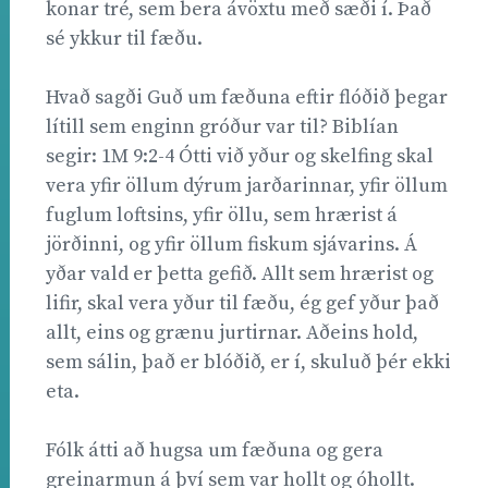
konar tré, sem bera ávöxtu með sæði í. Það
sé ykkur til fæðu.
Hvað sagði Guð um fæðuna eftir flóðið þegar
lítill sem enginn gróður var til? Biblían
segir: 1M 9:2-4 Ótti við yður og skelfing skal
vera yfir öllum dýrum jarðarinnar, yfir öllum
fuglum loftsins, yfir öllu, sem hrærist á
jörðinni, og yfir öllum fiskum sjávarins. Á
yðar vald er þetta gefið. Allt sem hrærist og
lifir, skal vera yður til fæðu, ég gef yður það
allt, eins og grænu jurtirnar. Aðeins hold,
sem sálin, það er blóðið, er í, skuluð þér ekki
eta.
Fólk átti að hugsa um fæðuna og gera
greinarmun á því sem var hollt og óhollt.