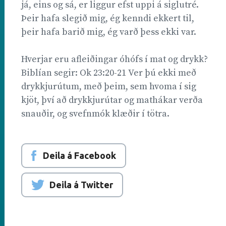
já, eins og sá, er liggur efst uppi á siglutré.
Þeir hafa slegið mig, ég kenndi ekkert til,
þeir hafa barið mig, ég varð þess ekki var.
Hverjar eru afleiðingar óhófs í mat og drykk?
Biblían segir: Ok 23:20-21 Ver þú ekki með
drykkjurútum, með þeim, sem hvoma í sig
kjöt, því að drykkjurútar og mathákar verða
snauðir, og svefnmók klæðir í tötra.
Deila á Facebook
Deila á Twitter