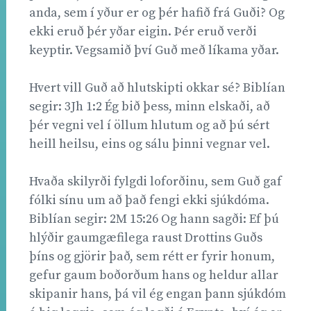
anda, sem í yður er og þér hafið frá Guði? Og
ekki eruð þér yðar eigin. Þér eruð verði
keyptir. Vegsamið því Guð með líkama yðar.
Hvert vill Guð að hlutskipti okkar sé? Biblían
segir: 3Jh 1:2 Ég bið þess, minn elskaði, að
þér vegni vel í öllum hlutum og að þú sért
heill heilsu, eins og sálu þinni vegnar vel.
Hvaða skilyrði fylgdi loforðinu, sem Guð gaf
fólki sínu um að það fengi ekki sjúkdóma.
Biblían segir: 2M 15:26 Og hann sagði: Ef þú
hlýðir gaumgæfilega raust Drottins Guðs
þíns og gjörir það, sem rétt er fyrir honum,
gefur gaum boðorðum hans og heldur allar
skipanir hans, þá vil ég engan þann sjúkdóm