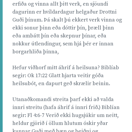
erfiða og vinna allt þitt verk, en sjöundi
dagurinn er hvíldardagur helgaður Drottni
Guði þínum. Þá skalt þú ekkert verk vinna og
ekki sonur þinn eða dóttir þín, þræll þinn
eða ambátt þín eða skepnur þínar, eða
nokkur útlendingur, sem hjá þér er innan
borgarhliða þinna,
Hefur viðhorf mitt áhrif á heilsuna? Biblíab
segir: Ok 17:22 Glatt hjarta veitir góða
heilsubót, en dapurt geð skrælir beinin.
Utanaðkomandi streita þarf ekki að valda
innri streitu (hafa áhrif á innri frið.) Biblían
segir: Fl 4:6-7 Verið ekki hugsjúkir um neitt,
heldur gjörið í öllum hlutum óskir yðar
kunnar Guði með bæn og beiðni og