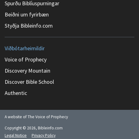
Spurðu Biblíuspurningar
Beiðni um fyrirbæn
Styðja Bibleinfo.com
Viðbótarheimildir
Voice of Prophecy
Discovery Mountain
Discover Bible School
Authentic
A website of The Voice of Prophecy
Copyright ©
2026
, Bibleinfo.com
Legal Notice
Privacy Policy