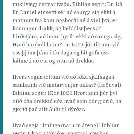
mikilvægi réttrar fæðu. Biblían segir: Dn 1:8
En Daníel einsetti sér að saurga sig ekki á
matnum frá konungsborði né á víni því, er
konungur drakk, og beiddist þess af
hirðstjóra, að hann þyrfti ekki að saurga sig.
Hvað borðaði hann? Dn 1:12 Gjör tilraun við
oss þjóna þína í tíu daga og lát gefa oss
kálmeti að eta og vatn að drekka. 
Hvers vegna ættum við að iðka sjálfsaga í
sambandi við matarvenjur okkar? (fæðuval)
Biblían segir: 1Kor 10:31 Hvort sem þér því
etið eða drekkið eða hvað sem þér gjörið, þá
gjörið það allt Guði til dýrðar.
Hvað segja ritningarnar um áfengi? Biblían
segir: Ok 20:1 Vínið er spottari, sterkur