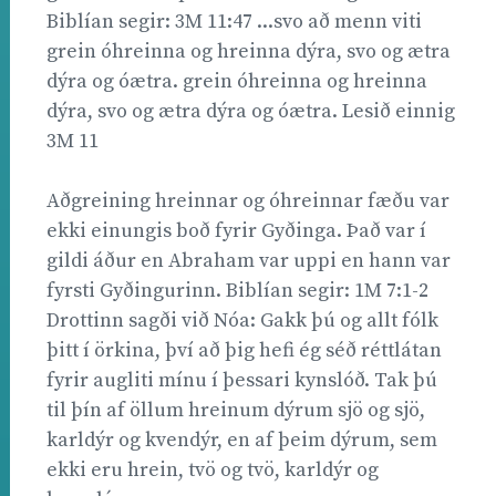
Biblían segir: 3M 11:47 ...svo að menn viti
grein óhreinna og hreinna dýra, svo og ætra
dýra og óætra. grein óhreinna og hreinna
dýra, svo og ætra dýra og óætra. Lesið einnig
3M 11
Aðgreining hreinnar og óhreinnar fæðu var
ekki einungis boð fyrir Gyðinga. Það var í
gildi áður en Abraham var uppi en hann var
fyrsti Gyðingurinn. Biblían segir: 1M 7:1-2
Drottinn sagði við Nóa: Gakk þú og allt fólk
þitt í örkina, því að þig hefi ég séð réttlátan
fyrir augliti mínu í þessari kynslóð. Tak þú
til þín af öllum hreinum dýrum sjö og sjö,
karldýr og kvendýr, en af þeim dýrum, sem
ekki eru hrein, tvö og tvö, karldýr og