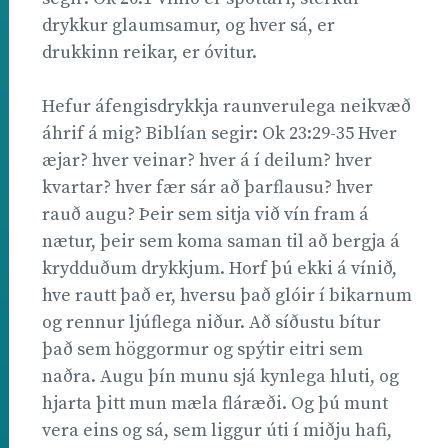
drykkur glaumsamur, og hver sá, er
drukkinn reikar, er óvitur.
Hefur áfengisdrykkja raunverulega neikvæð
áhrif á mig? Biblían segir: Ok 23:29-35 Hver
æjar? hver veinar? hver á í deilum? hver
kvartar? hver fær sár að þarflausu? hver
rauð augu? Þeir sem sitja við vín fram á
nætur, þeir sem koma saman til að bergja á
krydduðum drykkjum. Horf þú ekki á vínið,
hve rautt það er, hversu það glóir í bikarnum
og rennur ljúflega niður. Að síðustu bítur
það sem höggormur og spýtir eitri sem
naðra. Augu þín munu sjá kynlega hluti, og
hjarta þitt mun mæla fláræði. Og þú munt
vera eins og sá, sem liggur úti í miðju hafi,