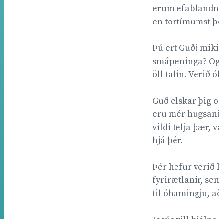
erum efablandnir,
en tortímumst þó
Þú ert Guði mikil
smápeninga? Og þ
öll talin. Verið 
Guð elskar þig og
eru mér hugsanir
vildi telja þær,
hjá þér.
Þér hefur verið h
fyrirætlanir, sem
til óhamingju, að