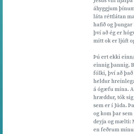
Jesús vill hjálpa
áhyggjum þínum 
láta réttlátan ma
hafið og þungar 
því að ég er hógv
mitt ok er ljúft o
Þú ert ekki ein
einnig þannig. B
fólki, því að þa
heldur hreinlega
á ógæfu mína. A
hræddur, tók sig 
sem er í Júda. Þ
og kom þar sem g
deyja og mælti: 
en feðrum mínu