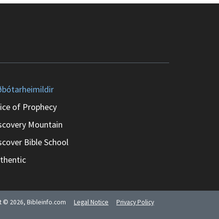
ðbótarheimildir
ice of Prophecy
scovery Mountain
scover Bible School
thentic
ht ©
2026
, Bibleinfo.com
Legal Notice
Privacy Policy