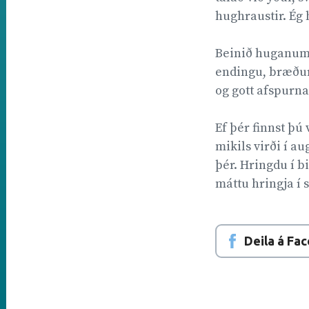
hughraustir. Ég 
Beinið huganum s
endingu, bræður, 
og gott afspurna
Ef þér finnst þú
mikils virði í au
þér. Hringdu í b
máttu hringja í 
Deila á Fa