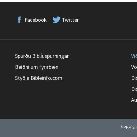
Facebook
Twitter
Spurðu Biblíuspurningar
Vi
Beiðni um fyrirbæn
Vo
Styðja Bibleinfo.com
Di
Di
Au
Copyrig