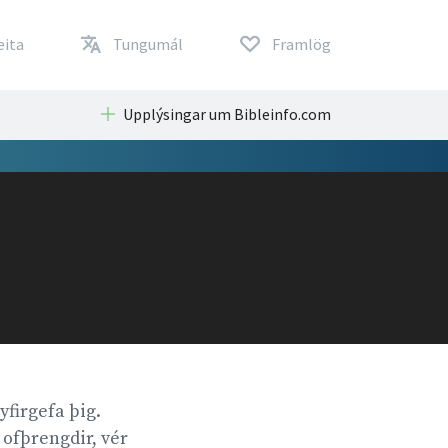
eita
Tungumál
Framlög
Upplýsingar um Bibleinfo.com
firgefa þig.
 ofþrengdir, vér