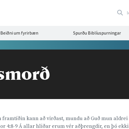
l
Beiðni um fyrirbæn
Spurðu Biblíuspurningar
fsmorð
 framtíðin kann að virðast, mundu að Guð mun aldrei y
or 4:8-9 Á allar hliðar erum vér aðþrengdir, en þó ekki