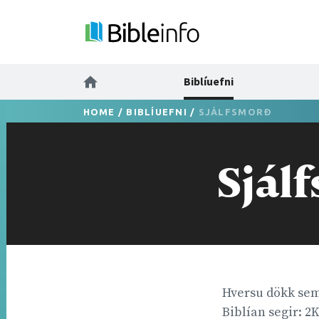
Biblíuefni
HOME
/
BIBLÍUEFNI
/
SJÁLFSMORÐ
Sjál
Hversu dökk sem
Biblían segir: 2K