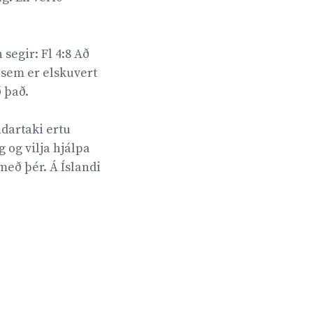
egir: Fl 4:8 Að
t sem er elskuvert
það.
ndartaki ertu
g og vilja hjálpa
með þér. Á Íslandi