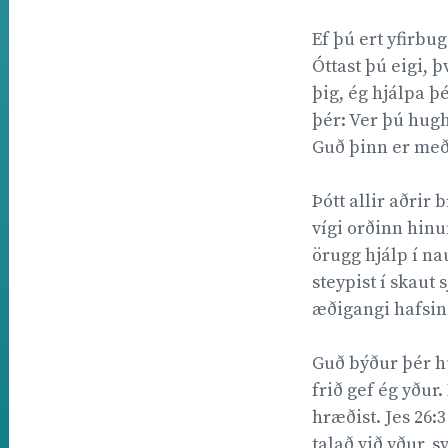
Ef þú ert yfirbu
Óttast þú eigi, 
þig, ég hjálpa þé
þér: Ver þú hugh
Guð þinn er með 
Þótt allir aðrir 
vígi orðinn hinu
örugg hjálp í nau
steypist í skaut 
æðigangi hafsins
Guð býður þér hug
frið gef ég yður.
hræðist. Jes 26:3
talað við yður, s