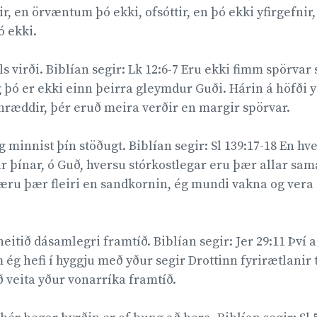
 en örvæntum þó ekki, ofsóttir, en þó ekki yfirgefnir, f
 ekki.
s virði. Biblían segir: Lk 12:6-7 Eru ekki fimm spörvar s
ó er ekki einn þeirra gleymdur Guði. Hárin á höfði y
óhræddir, þér eruð meira verðir en margir spörvar.
 minnist þín stöðugt. Biblían segir: Sl 139:17-18 En hv
 þínar, ó Guð, hversu stórkostlegar eru þær allar sam
 væru þær fleiri en sandkornin, ég mundi vakna og ve
eitið dásamlegri framtíð. Biblían segir: Jer 29:11 Því
 ég hefi í hyggju með yður segir Drottinn fyrirætlanir t
 veita yður vonarríka framtíð.