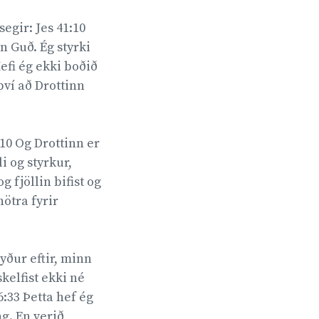
egir: Jes 41:10
nn Guð. Ég styrki
Hefi ég ekki boðið
því að Drottinn
10 Og Drottinn er
i og styrkur,
 fjöllin bifist og
nötra fyrir
 yður eftir, minn
kelfist ekki né
6:33 Þetta hef ég
ng. En verið