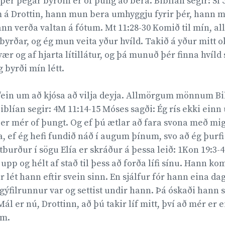
 þér þegar byrðin er of þung að bera. Biblían segir: Sl 
á Drottin, hann mun bera umhyggju fyrir þér, hann mu
nn verða valtan á fótum. Mt 11:28-30 Komið til mín, all
byrðar, og ég mun veita yður hvíld. Takið á yður mitt o
ær og af hjarta lítillátur, og þá munuð þér finna hvíld
g byrði mín létt.
n/ein um að kjósa að vilja deyja. Allmörgum mönnum Bi
iblían segir: 4M 11:14-15 Móses sagði: Ég rís ekki einn
ð er mér of þungt. Og ef þú ætlar að fara svona með mi
, ef ég hefi fundið náð í augum þínum, svo að ég þurfi
tburður í sögu Elía er skráður á þessa leið: 1Kon 19:3-4
upp og hélt af stað til þess að forða lífi sínu. Hann ko
ar lét hann eftir svein sinn. En sjálfur fór hann eina d
ýfilrunnur var og settist undir hann. Þá óskaði hann 
Mál er nú, Drottinn, að þú takir líf mitt, því að mér er
m.