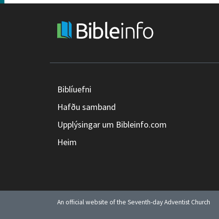
Biblíuefni
Hafðu samband
Upplýsingar um Bibleinfo.com
Heim
An official website of the Seventh-day Adventist Church