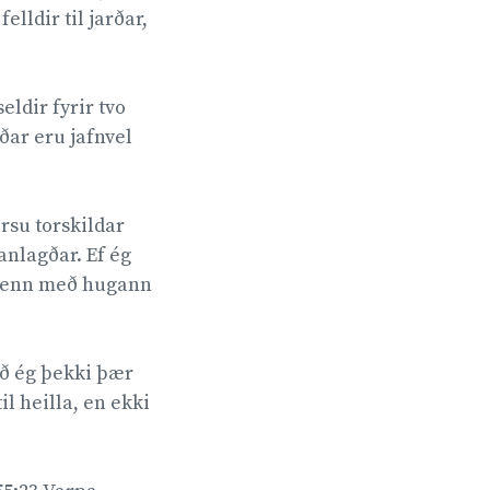
elldir til jarðar,
eldir fyrir tvo
ðar eru jafnvel
ersu torskildar
anlagðar. Ef ég
ra enn með hugann
 að ég þekki þær
il heilla, en ekki