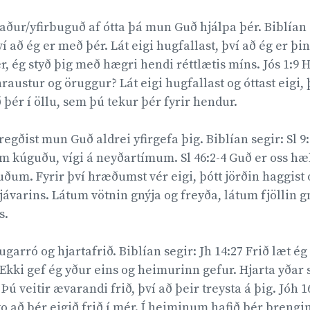
gaður/yfirbuguð af ótta þá mun Guð hjálpa þér. Biblían s
því að ég er með þér. Lát eigi hugfallast, því að ég er þi
r, ég styð þig með hægri hendi réttlætis míns. Jós 1:9 
raustur og öruggur? Lát eigi hugfallast og óttast eigi, 
þér í öllu, sem þú tekur þér fyrir hendur.
bregðist mun Guð aldrei yfirgefa þig. Biblían segir: Sl 9:
m kúguðu, vígi á neyðartímum. Sl 46:2-4 Guð er oss hæl
ðum. Fyrir því hræðumst vér eigi, þótt jörðin haggist og
sjávarins. Látum vötnin gnýja og freyða, látum fjöllin g
.
arró og hjartafrið. Biblían segir: Jh 14:27 Frið læt ég
 Ekki gef ég yður eins og heimurinn gefur. Hjarta yðar s
 Þú veitir ævarandi frið, því að þeir treysta á þig. Jóh 1
vo að þér eigið frið í mér. Í heiminum hafið þér þrengi