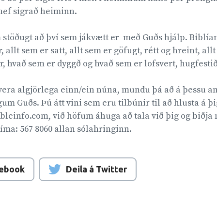
hef sigrað heiminn.
töðugt að því sem jákvætt er  með Guðs hjálp. Biblían s
allt sem er satt, allt sem er göfugt, rétt og hreint, all
r, hvað sem er dyggð og hvað sem er lofsvert, hugfestið 
 vera algjörlega einn/ein núna, mundu þá að á þessu a
gum Guðs. Þú átt vini sem eru tilbúnir til að hlusta á þi
ibleinfo.com, við höfum áhuga að tala við þig og biðja 
síma: 567 8060 allan sólahringinn.
cebook
Deila á Twitter