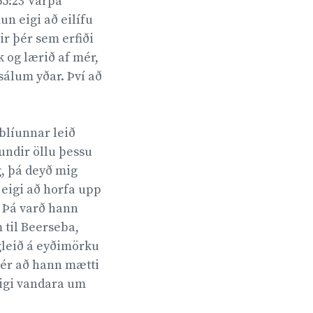
55:23 Varpa
n eigi að eilífu
ir þér sem erfiði
k og lærið af mér,
 sálum yðar. Því að
blíunnar leið
 undir öllu þessu
g, þá deyð mig
 eigi að horfa upp
 Þá varð hann
m til Beerseba,
agleið á eyðimörku
sér að hann mætti
 eigi vandara um