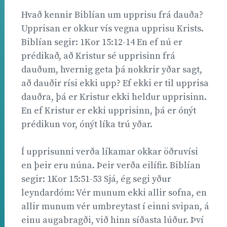
Hvað kennir Biblían um upprisu frá dauða?
Upprisan er okkur vís vegna upprisu Krists.
Biblían segir: 1Kor 15:12-14 En ef nú er
prédikað, að Kristur sé upprisinn frá
dauðum, hvernig geta þá nokkrir yðar sagt,
að dauðir rísi ekki upp? Ef ekki er til upprisa
dauðra, þá er Kristur ekki heldur upprisinn.
En ef Kristur er ekki upprisinn, þá er ónýt
prédikun vor, ónýt líka trú yðar.
Í upprisunni verða líkamar okkar öðruvísi
en þeir eru núna. Þeir verða eilífir. Biblían
segir: 1Kor 15:51-53 Sjá, ég segi yður
leyndardóm: Vér munum ekki allir sofna, en
allir munum vér umbreytast í einni svipan, á
einu augabragði, við hinn síðasta lúður. Því