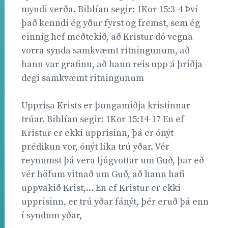
myndi verða. Biblían segir: 1Kor 15:3-4 Því
það kenndi ég yður fyrst og fremst, sem ég
einnig hef meðtekið, að Kristur dó vegna
vorra synda samkvæmt ritningunum, að
hann var grafinn, að hann reis upp á þriðja
degi samkvæmt ritningunum
Upprisa Krists er þungamiðja kristinnar
trúar. Biblían segir: 1Kor 15:14-17 En ef
Kristur er ekki upprisinn, þá er ónýt
prédikun vor, ónýt líka trú yðar. Vér
reynumst þá vera ljúgvottar um Guð, þar eð
vér höfum vitnað um Guð, að hann hafi
uppvakið Krist,... En ef Kristur er ekki
upprisinn, er trú yðar fánýt, þér eruð þá enn
í syndum yðar,