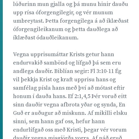
lúðurinn mun gjalla og þá munu hinir dauðu
upp rísa óforgengilegir, og vér munum
umbreytast. Þetta forgengilega á að íklæðast
óforgengileikanum og þetta dauðlega að
íklæðast ódauðleikanum.
Vegna upprisumáttar Krists getur hann
endurvakið sambönd og lífgað þá sem eru
andlega dauðir. Biblían segir: Fl 3:10-11 Ég
vil þekkja Krist og kraft upprisu hans og
samfélag písla hans með því að mótast eftir
honum í dauða hans. Ef 2:1,4,5 Þér voruð eitt
sinn dauðir vegna afbrota yðar og synda, En
Guð er auðugur að miskunn. Af mikilli elsku
sinni, sem hann gaf oss, hefur hann
endurlífgað oss með Kristi, þegar vér vorum
dauðir vegna misgjörða vorra. Af náð eruð