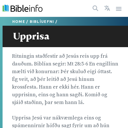
HOME
/
BIBLÍUEFNI
/
Upprisa
Ritningin staðfestir að Jesús reis upp frá
dauðum. Biblían segir: Mt 28:5-6 En engillinn
mælti við konurnar: Þér skuluð eigi óttast.
Ég veit, að þér leitið að Jesú hinum
krossfesta. Hann er ekki hér. Hann er
upprisinn, eins og hann sagði. Komið og
sjáið staðinn, þar sem hann lá.
Upprisa Jesú var nákvæmlega eins og
spámennirnir höfðu sagt fyrir um að hún