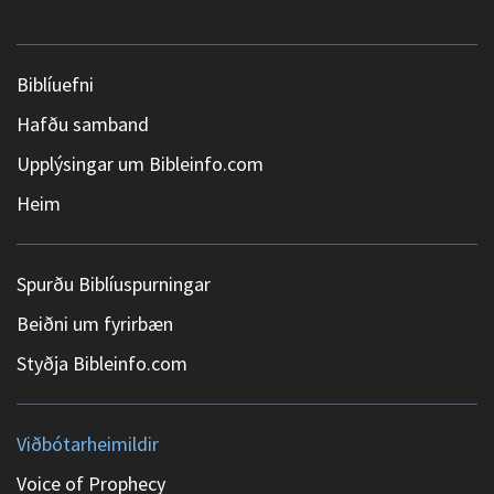
Biblíuefni
Hafðu samband
Upplýsingar um Bibleinfo.com
Heim
Spurðu Biblíuspurningar
Beiðni um fyrirbæn
Styðja Bibleinfo.com
Viðbótarheimildir
Voice of Prophecy