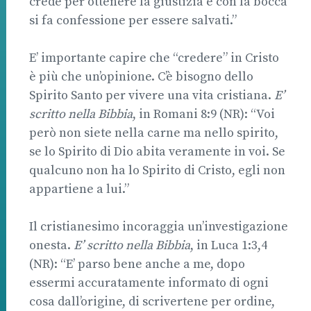
crede per ottenere la giustizia e con la bocca
si fa confessione per essere salvati.”
E’ importante capire che “credere” in Cristo
è più che un’opinione. C’è bisogno dello
Spirito Santo per vivere una vita cristiana.
E’
scritto nella Bibbia
, in Romani 8:9 (NR): “Voi
però non siete nella carne ma nello spirito,
se lo Spirito di Dio abita veramente in voi. Se
qualcuno non ha lo Spirito di Cristo, egli non
appartiene a lui.”
Il cristianesimo incoraggia un’investigazione
onesta.
E’ scritto nella Bibbia
, in Luca 1:3,4
(NR): “E’ parso bene anche a me, dopo
essermi accuratamente informato di ogni
cosa dall’origine, di scrivertene per ordine,