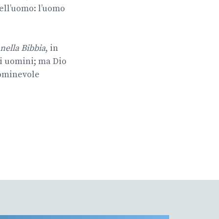
dell’uomo: l’uomo
 nella Bibbia
, in
li uomini; ma Dio
bominevole