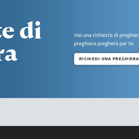
e di
Hai una richiesta di preghier
ra
preghiera pregherà per te.
RICHIEDI UNA PREGHIER