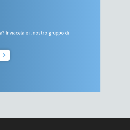
a? Inviacela e il nostro gruppo di
A