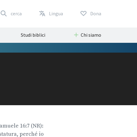
cerca
Lingua
Dona
Studi biblici
Chi siamo
 Samuele 16:7 (NR):
statura, perché io