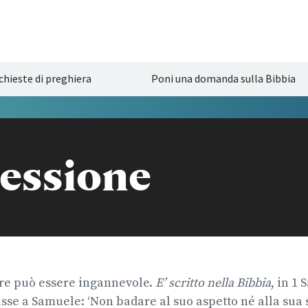
chieste di preghiera
Poni una domanda sulla Bibbia
E
essione
ore può essere ingannevole.
E’ scritto nella Bibbia
, in 1
isse a Samuele: ‘Non badare al suo aspetto né alla sua 