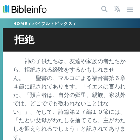
HOME
/
バイブルトピックス
/
拒絶
神の子供たちは、友達や家族の者たちか
ら、拒絶される経験をするかもしれませ
ん。 聖書の、マルコによる福音書第６章
４節に記されてあります。「イエスは言われ
た、「預言者は、自分の郷里、親族、家以外
では、どこででも敬われないことはな
い」」、そして、詩篇第２７編１０節には、
「たとい父母がわたしを捨てても、主がわた
しを迎えられるでしょう」と記されてありま
す。