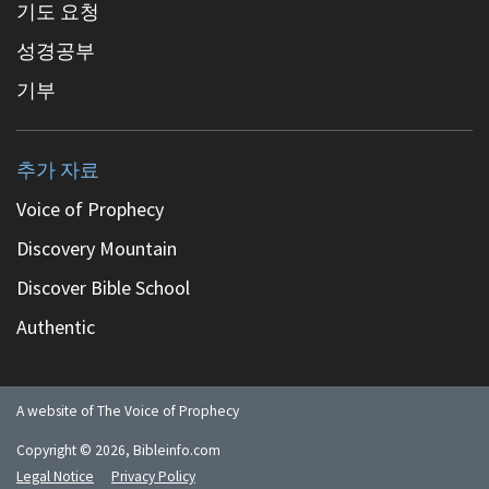
기도 요청
성경공부
기부
추가 자료
Voice of Prophecy
Discovery Mountain
Discover Bible School
Authentic
A website of The Voice of Prophecy
Copyright ©
2026
, Bibleinfo.com
Legal Notice
Privacy Policy