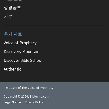
성경공부
기부
추가 자료
Voice of Prophecy
Discovery Mountain
Discover Bible School
Authentic
A website of The Voice of Prophecy
Copyright ©
2026
, Bibleinfo.com
Legal Notice
Privacy Policy