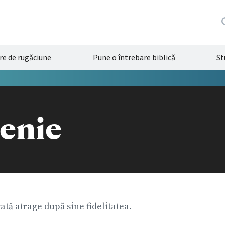
re de rugăciune
Pune o întrebare biblică
St
tenie
ată atrage după sine fidelitatea.