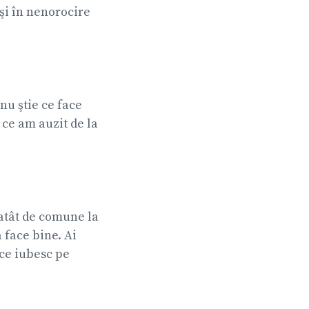
 şi în nenorocire
 nu ştie ce face
 ce am auzit de la
e atât de comune la
a face bine. Ai
 ce iubesc pe