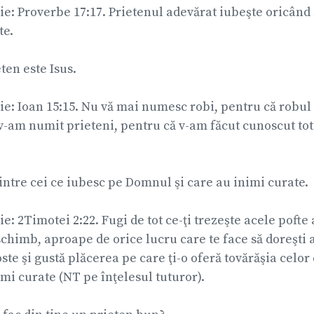
lie: Proverbe 17:17. Prietenul adevărat iubeşte oricând
e.
ten este Isus.
lie: Ioan 15:15. Nu vă mai numesc robi, pentru că robul
 v-am numit prieteni, pentru că v-am făcut cunoscut tot
intre cei ce iubesc pe Domnul şi care au inimi curate.
lie: 2Timotei 2:22. Fugi de tot ce-ţi trezeşte acele poft
n schimb, aproape de orice lucru care te face să doreşti 
ste şi gustă plăcerea pe care ţi-o oferă tovărăşia celor
mi curate (NT pe înţelesul tuturor).