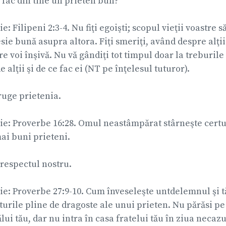
i fac din tine un prieten bun?
ie: Filipeni 2:3-4. Nu fiţi egoişti; scopul vieţii voastre s
ie bună asupra altora. Fiţi smeriţi, având despre alţi
 voi înşivă. Nu vă gândiţi tot timpul doar la treburile 
e alţii şi de ce fac ei (NT pe înţelesul tuturor).
ruge prietenia.
blie: Proverbe 16:28. Omul neastâmpărat stârneşte certu
ai buni prieteni.
 respectul nostru.
blie: Proverbe 27:9-10. Cum înveseleşte untdelemnul şi 
turile pline de dragoste ale unui prieten. Nu părăsi pe
lui tău, dar nu intra în casa fratelui tău în ziua necaz