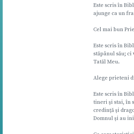
Este scris în Bib
ajunge ca un frat
Cel mai bun Prie
Este scris în Bib
stăpânul său; ci
Tatăl Meu.
Alege prieteni d
Este scris în Bib
tineri şi stai, î
credinţă şi drago
Domnul şi au ini