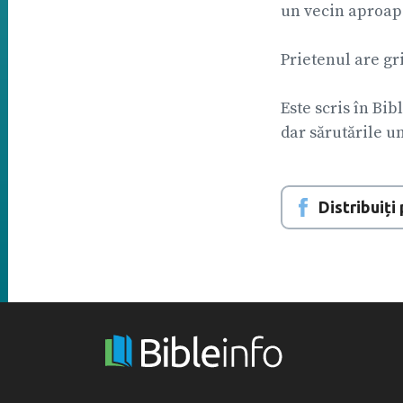
un vecin aproape
Prietenul are gri
Este scris în Bib
dar sărutările u
Distribuiț