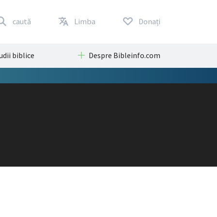
caută
Limba
Donați
udii biblice
Despre Bibleinfo.com