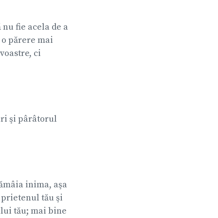
ă nu fie acela de a
i o părere mai
voastre, ci
ri şi pârâtorul
tămâia inima, aşa
 prietenul tău şi
ului tău; mai bine