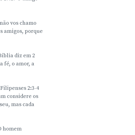
á não vos chamo
os amigos, porque
íblia diz em 2
 fé, o amor, a
Filipenses 2:3-4
um considere os
 seu, mas cada
 O homem