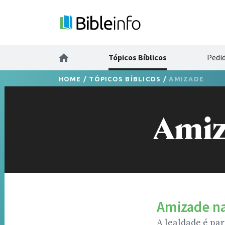
Tópicos Bíblicos
Pedi
HOME
/
TÓPICOS BÍBLICOS
/
AMIZADE
Ami
Amizade na
A lealdade é par