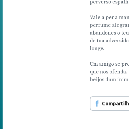
perverso espalha
Vale a pena mant
perfume alegram
abandones o teu
de tua adversida
longe.
Um amigo se pre
que nos ofenda. 
beijos dum inimi
Compartilh