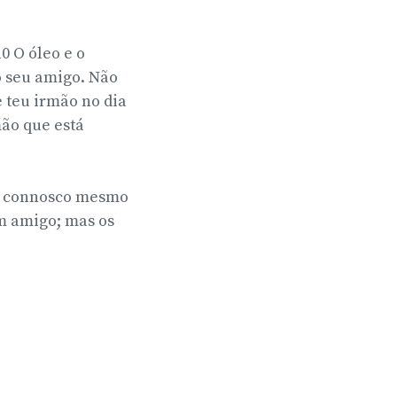
 O óleo e o
 seu amigo. Não
 teu irmão no dia
mão que está
to connosco mesmo
um amigo; mas os