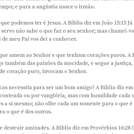
mpo; e para a angústia nasce o irmão.
ue podemos ter é Jesus. A Bíblia diz em João 15:15 J
o servo não sabe o que faz o seu senhor; mas chamei-v
 de meu Pai vos dei a conhecer.
que amem ao Senhor e que tenham coraçôes puros. A B
ge também das paixões da mocidade, e segue a justiça, a
de coração puro, invocam o Senhor.
cas necessita para ser um bom amigo? A Bíblia diz em 
r contenda ou por vanglória, mas com humildade cada 
es a si mesmo; não olhe cada um somente para o que é
 o que é dos outros.
e destruir amizades. A Bíblia diz em Provérbios 16:28