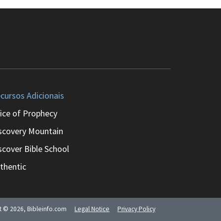
cursos Adicionais
ice of Prophecy
scovery Mountain
scover Bible School
thentic
ht ©
2026
, Bibleinfo.com
Legal Notice
Privacy Policy