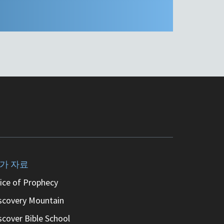
가 자료
ice of Prophecy
scovery Mountain
scover Bible School