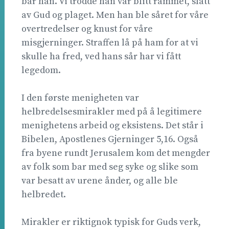
bar han. Vi trodde han var blitt rammet, slått
av Gud og plaget. Men han ble såret for våre
overtredelser og knust for våre
misgjerninger. Straffen lå på ham for at vi
skulle ha fred, ved hans sår har vi fått
legedom.
I den første menigheten var
helbredelsesmirakler med på å legitimere
menighetens arbeid og eksistens. Det står i
Bibelen, Apostlenes Gjerninger 5,16. Også
fra byene rundt Jerusalem kom det mengder
av folk som bar med seg syke og slike som
var besatt av urene ånder, og alle ble
helbredet.
Mirakler er riktignok typisk for Guds verk,