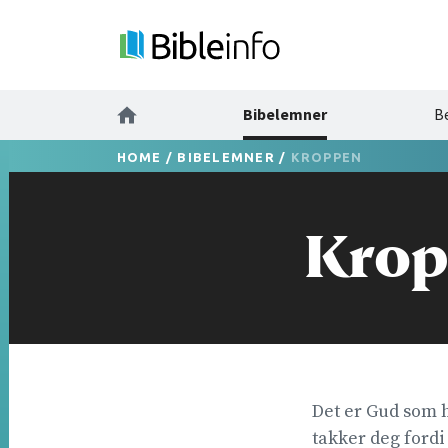
Bibelemner
B
HOME
/
BIBELEMNER
/
KROPPEN
Kro
Det er Gud som h
takker deg fordi