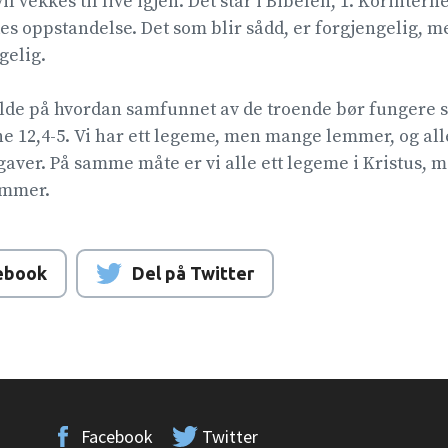
l vekkes til live igjen. Det står i Bibelen, 1. Korinterne 
s oppstandelse. Det som blir sådd, er forgjengelig, m
elig.
ilde på hvordan samfunnet av de troende bør fungere s
e 12,4-5. Vi har ett legeme, men mange lemmer, og a
gaver. På samme måte er vi alle ett legeme i Kristus, m
mmer.
ebook
Del på Twitter
Facebook
Twitter