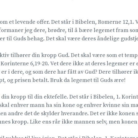
om et levende offer. Det står i Bibelen, Romerne 12,1. 
ormaner jeg dere, brødre, til å bære legemet fram so
 er til Guds behag. Det skal være deres åndelige gudstje
ktiv tilhører din kropp Gud. Det skal være som et temp
. Korinterne 6,19-20. Vet dere ikke at deres legemer er
er i dere, og som dere har fått av Gud? Dere tilhører i
pt, og prisen betalt. Bruk da legemet til Guds ære!
 din kropp til din ektefelle. Det står i Bibelen, 1. Korin
 skal enhver mann ha sin kone og enhver kvinne sin 
den andre det de skylder hverandre. Det er ikke konen
nnes kropp. Like ens rår ikke mannen selv, men konen 