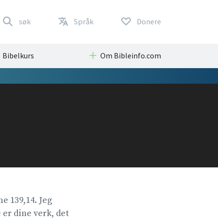
søk
Språk
Donere
Bibelkurs
Om Bibleinfo.com
 139,14. Jeg
 er dine verk, det