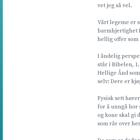
vet jeg så vel.
Vårt legeme er s
barmhjertighet f
hellig offer som
I åndelig perspe
står i Bibelen, 1
Hellige Ånd som 
selv: Dere er kjø
Fysisk sett hører
for å unngå hor
og kone skal gi 
som rår over he