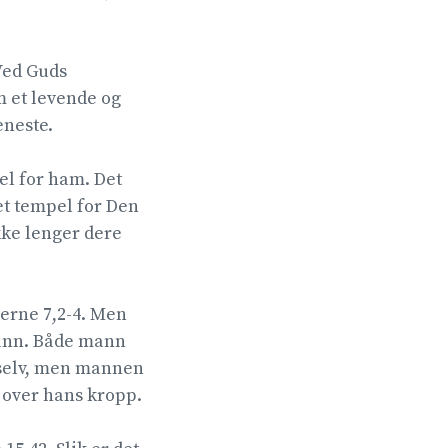
Ved Guds
m et levende og
neste.
el for ham. Det
 et tempel for Den
kke lenger dere
terne 7,2-4. Men
mann. Både mann
 selv, men mannen
over hans kropp.