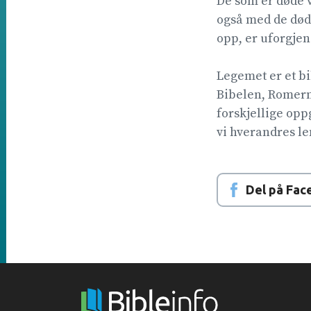
De som er døde vi
også med de døde
opp, er uforgjeng
Legemet er et b
Bibelen, Romern
forskjellige opp
vi hverandres le
Del på Fac