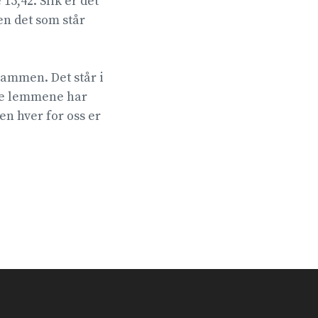
15,42. Slik er det
en det som står
ammen. Det står i
lle lemmene har
en hver for oss er