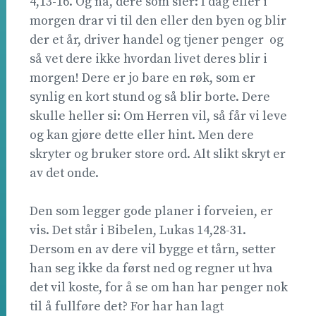
4,13-16. Og nå, dere som sier: I dag eller i
morgen drar vi til den eller den byen og blir
der et år, driver handel og tjener penger  og
så vet dere ikke hvordan livet deres blir i
morgen! Dere er jo bare en røk, som er
synlig en kort stund og så blir borte. Dere
skulle heller si: Om Herren vil, så får vi leve
og kan gjøre dette eller hint. Men dere
skryter og bruker store ord. Alt slikt skryt er
av det onde.
Den som legger gode planer i forveien, er
vis. Det står i Bibelen, Lukas 14,28-31.
Dersom en av dere vil bygge et tårn, setter
han seg ikke da først ned og regner ut hva
det vil koste, for å se om han har penger nok
til å fullføre det? For har han lagt