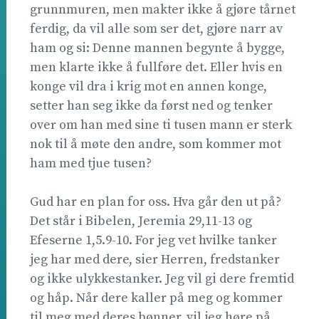
grunnmuren, men makter ikke å gjøre tårnet
ferdig, da vil alle som ser det, gjøre narr av
ham og si: Denne mannen begynte å bygge,
men klarte ikke å fullføre det. Eller hvis en
konge vil dra i krig mot en annen konge,
setter han seg ikke da først ned og tenker
over om han med sine ti tusen mann er sterk
nok til å møte den andre, som kommer mot
ham med tjue tusen?
Gud har en plan for oss. Hva går den ut på?
Det står i Bibelen, Jeremia 29,11-13 og
Efeserne 1,5.9-10. For jeg vet hvilke tanker
jeg har med dere, sier Herren, fredstanker
og ikke ulykkestanker. Jeg vil gi dere fremtid
og håp. Når dere kaller på meg og kommer
til meg med deres bønner, vil jeg høre på