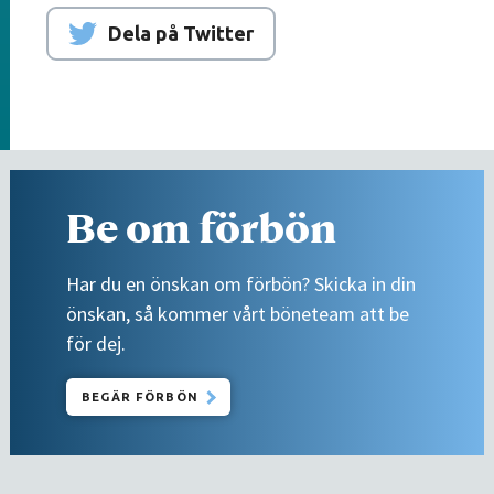
Dela på Twitter
Be om förbön
Har du en önskan om förbön? Skicka in din
önskan, så kommer vårt böneteam att be
för dej.
BEGÄR FÖRBÖN