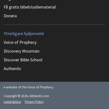
Få gratis bibelstudiematerial
Donera
Ytterligare hjälpmedel
Voice of Prophecy
Discovery Mountain
Discover Bible School
Authentic
A website of The Voice of Prophecy
Copyright ©
2026
, Bibleinfo.com
Legal Notice
Privacy Policy