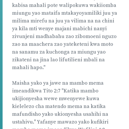
kabisa mahali pote walipokuwa wakiiomba
miungu yao mataifa mtakayoyamiliki juu ya
milima mirefu na juu ya vilima na na chini
ya kila mti wenye majani mabichi nanyi
zivunjeni madhabahu zao zibomoeni nguzo
zao na maachera zao yateketeni kwa moto
na sanamu za kuchonga za miungu yao
zikateni na jina lao lifutilieni mbali na
mahali hapo."
Maisha yako ya jawe na mambo mema
imeandikwa Tito 2:7 "Katika mambo
ukijionyesha wewe mwenyewe kuwa
kielelezo cha matendo mema na katika
mafundisho yako ukionyesha usahihi na
ustahivu." Yafanye mawazo yako kufikiri