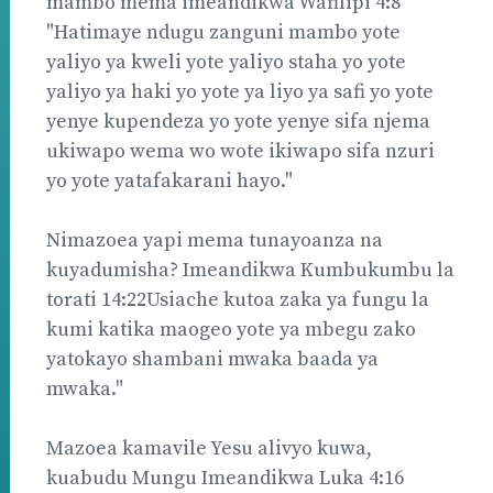
mambo mema imeandikwa Wafilipi 4:8
"Hatimaye ndugu zanguni mambo yote
yaliyo ya kweli yote yaliyo staha yo yote
yaliyo ya haki yo yote ya liyo ya safi yo yote
yenye kupendeza yo yote yenye sifa njema
ukiwapo wema wo wote ikiwapo sifa nzuri
yo yote yatafakarani hayo."
Nimazoea yapi mema tunayoanza na
kuyadumisha? Imeandikwa Kumbukumbu la
torati 14:22Usiache kutoa zaka ya fungu la
kumi katika maogeo yote ya mbegu zako
yatokayo shambani mwaka baada ya
mwaka."
Mazoea kamavile Yesu alivyo kuwa,
kuabudu Mungu Imeandikwa Luka 4:16