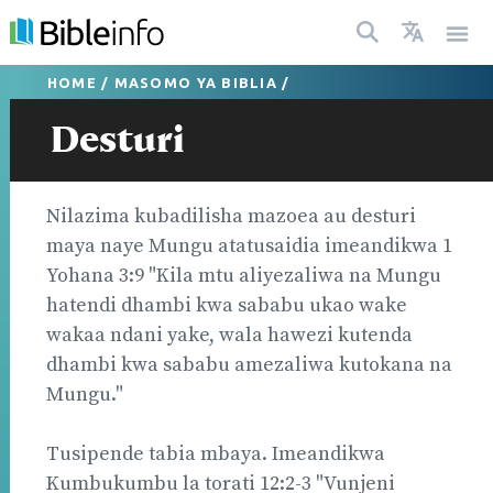
HOME
/
MASOMO YA BIBLIA
/
Desturi
Nilazima kubadilisha mazoea au desturi
maya naye Mungu atatusaidia imeandikwa 1
Yohana 3:9 "Kila mtu aliyezaliwa na Mungu
hatendi dhambi kwa sababu ukao wake
wakaa ndani yake, wala hawezi kutenda
dhambi kwa sababu amezaliwa kutokana na
Mungu."
Tusipende tabia mbaya. Imeandikwa
Kumbukumbu la torati 12:2-3 "Vunjeni