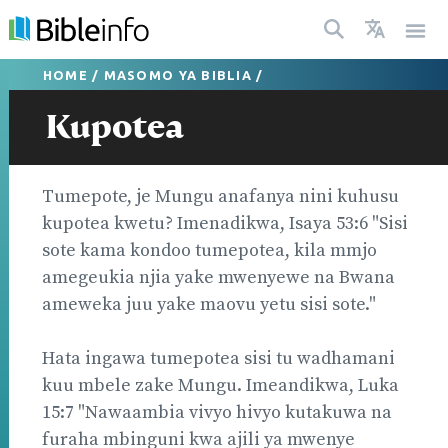
HOME
/
MASOMO YA BIBLIA
/
Kupotea
Tumepote, je Mungu anafanya nini kuhusu
kupotea kwetu? Imenadikwa, Isaya 53:6 "Sisi
sote kama kondoo tumepotea, kila mmjo
amegeukia njia yake mwenyewe na Bwana
ameweka juu yake maovu yetu sisi sote."
Hata ingawa tumepotea sisi tu wadhamani
kuu mbele zake Mungu. Imeandikwa, Luka
15:7 "Nawaambia vivyo hivyo kutakuwa na
furaha mbinguni kwa ajili ya mwenye