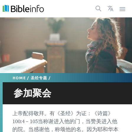
HOME
/
圣经专题
/
参加聚会
上帝配得敬拜。有《圣经》为证：《诗篇》
100:4－105当称谢进入他的门，当赞美进入他
的院。当感谢他，称颂他的名。因为耶和华本