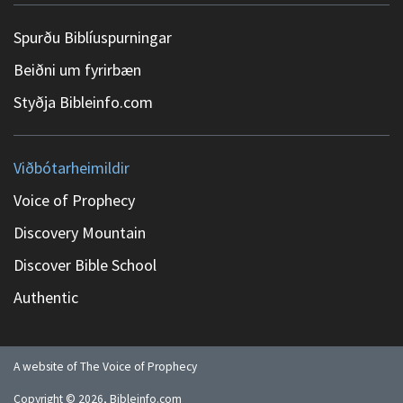
Spurðu Biblíuspurningar
Beiðni um fyrirbæn
Styðja Bibleinfo.com
Viðbótarheimildir
Voice of Prophecy
Discovery Mountain
Discover Bible School
Authentic
A website of The Voice of Prophecy
Copyright ©
2026
, Bibleinfo.com