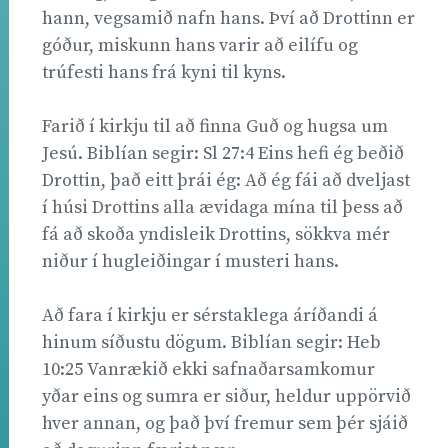
hann, vegsamið nafn hans. Því að Drottinn er
góður, miskunn hans varir að eilífu og
trúfesti hans frá kyni til kyns.
Farið í kirkju til að finna Guð og hugsa um
Jesú. Biblían segir: Sl 27:4 Eins hefi ég beðið
Drottin, það eitt þrái ég: Að ég fái að dveljast
í húsi Drottins alla ævidaga mína til þess að
fá að skoða yndisleik Drottins, sökkva mér
niður í hugleiðingar í musteri hans. 
Að fara í kirkju er sérstaklega áríðandi á
hinum síðustu dögum. Biblían segir: Heb
10:25 Vanrækið ekki safnaðarsamkomur
yðar eins og sumra er siður, heldur uppörvið
hver annan, og það því fremur sem þér sjáið