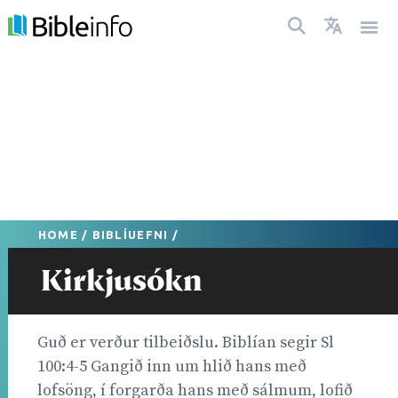
HOME
/
BIBLÍUEFNI
/
Kirkjusókn
Guð er verður tilbeiðslu. Biblían segir Sl
100:4-5 Gangið inn um hlið hans með
lofsöng, í forgarða hans með sálmum, lofið