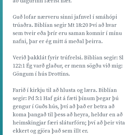
að dagurinn færist nær.
Guð lofar nærveru sinni jafnvel í smáhópi
trúaðra. Biblían segir Mt 18:20 Því að hvar
sem tveir eða þrír eru saman komnir í mínu
nafni, þar er ég mitt á meðal þeirra.
Verið þakklát fyrir trúfrelsi. Biblían segir: Sl
122:1 Ég varð glaður, er menn sögðu við mig:
Göngum í hús Drottins.
Farið í kirkju til að hlusta og læra. Biblían
segir: Pd 5:1 Haf gát á fæti þínum þegar þú
gengur í Guðs hús, því að það er betra að
koma þangað til þess að heyra, heldur en að
heimskingjar færi sláturfórn; því að þeir vita
ekkert og gjöra það sem illt er.