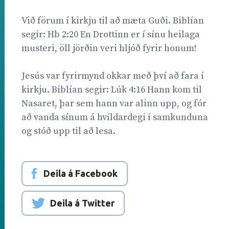
Við förum í kirkju til að mæta Guði. Biblían
segir: Hb 2:20 En Drottinn er í sínu heilaga
musteri, öll jörðin veri hljóð fyrir honum!
Jesús var fyrirmynd okkar með því að fara í
kirkju. Biblían segir: Lúk 4:16 Hann kom til
Nasaret, þar sem hann var alinn upp, og fór
að vanda sínum á hvíldardegi í samkunduna
og stóð upp til að lesa.
Deila á Facebook
Deila á Twitter