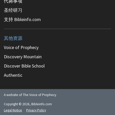
代祷事项
圣经研习
支持 Bibleinfo.com
其他资源
Voice of Prophecy
Discovery Mountain
Discover Bible School
Authentic
A website of The Voice of Prophecy
Copyright ©
2026
, Bibleinfo.com
Legal Notice
Privacy Policy