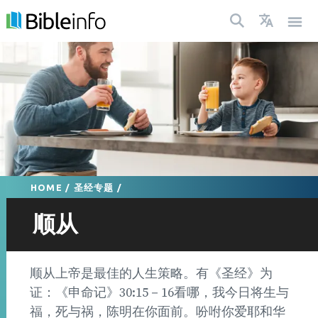
HOME
/
圣经专题
/
顺从
顺从上帝是最佳的人生策略。有《圣经》为
证：《申命记》30:15－16看哪，我今日将生与
福，死与祸，陈明在你面前。吩咐你爱耶和华