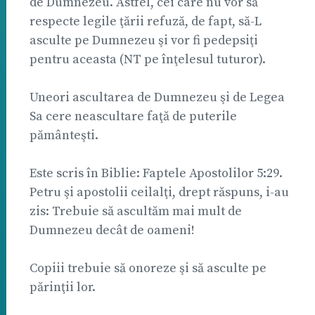
de Dumnezeu. Astfel, cei care nu vor să
respecte legile ţării refuză, de fapt, să-L
asculte pe Dumnezeu şi vor fi pedepsiţi
pentru aceasta (NT pe înţelesul tuturor).
Uneori ascultarea de Dumnezeu şi de Legea
Sa cere neascultare faţă de puterile
pământeşti.
Este scris în Biblie: Faptele Apostolilor 5:29.
Petru şi apostolii ceilalţi, drept răspuns, i-au
zis: Trebuie să ascultăm mai mult de
Dumnezeu decât de oameni!
Copiii trebuie să onoreze şi să asculte pe
părinţii lor.