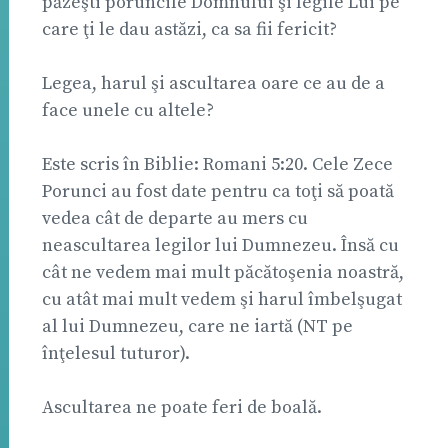
păzeşti poruncile Domnului şi legile Lui pe
care ţi le dau astăzi, ca sa fii fericit?
Legea, harul şi ascultarea oare ce au de a
face unele cu altele?
Este scris în Biblie: Romani 5:20. Cele Zece
Porunci au fost date pentru ca toţi să poată
vedea cât de departe au mers cu
neascultarea legilor lui Dumnezeu. Însă cu
cât ne vedem mai mult păcătoşenia noastră,
cu atât mai mult vedem şi harul îmbelşugat
al lui Dumnezeu, care ne iartă (NT pe
înţelesul tuturor).
Ascultarea ne poate feri de boală.