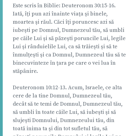
Este scris în Biblie: Deuteronom 30:15-16.
Iată, îţi pun azi înainte viaţa şi binele,
moartea şi răul. Căci îţi poruncesc azi să
iubeşti pe Domnul, Dumnezeul tău, să umbli
pe căile Lui şi să păzeşti poruncile Lui, legile
Lui şi rânduielile Lui, ca să trăieşti şi să te
înmulţeşti şi ca Domnul, Dumnezeul tău să te
binecuvinteze în ţara pe care o vei lua în
stăpânire.
Deuteronom 10:12-13. Acum, Israele, ce alta
cere de la tine Domnul, Dumnezeul tău,
decât să te temi de Domnul, Dumnezeul tău,
să umbli în toate căile Lui, să iubeşti şi să
slujeşti Domnului, Dumnezeului tău, din
toată inima ta şi din tot sufletul tău, să