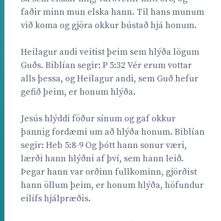
faðir minn mun elska hann. Til hans munum
við koma og gjöra okkur bústað hjá honum.
Heilagur andi veitist þeim sem hlýða lögum
Guðs. Biblían segir: P 5:32 Vér erum vottar
alls þessa, og Heilagur andi, sem Guð hefur
gefið þeim, er honum hlýða.
Jesús hlýddi föður sínum og gaf okkur
þannig fordæmi um að hlýða honum. Biblían
segir: Heb 5:8-9 Og þótt hann sonur væri,
lærði hann hlýðni af því, sem hann leið.
Þegar hann var orðinn fullkominn, gjörðist
hann öllum þeim, er honum hlýða, höfundur
eilífs hjálpræðis.