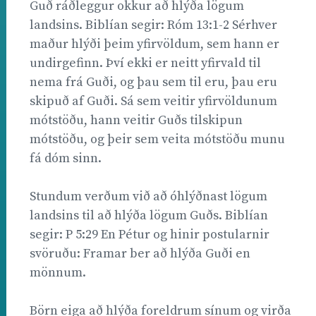
Guð ráðleggur okkur að hlýða lögum
landsins. Biblían segir: Róm 13:1-2 Sérhver
maður hlýði þeim yfirvöldum, sem hann er
undirgefinn. Því ekki er neitt yfirvald til
nema frá Guði, og þau sem til eru, þau eru
skipuð af Guði. Sá sem veitir yfirvöldunum
mótstöðu, hann veitir Guðs tilskipun
mótstöðu, og þeir sem veita mótstöðu munu
fá dóm sinn.
Stundum verðum við að óhlýðnast lögum
landsins til að hlýða lögum Guðs. Biblían
segir: P 5:29 En Pétur og hinir postularnir
svöruðu: Framar ber að hlýða Guði en
mönnum.
Börn eiga að hlýða foreldrum sínum og virða