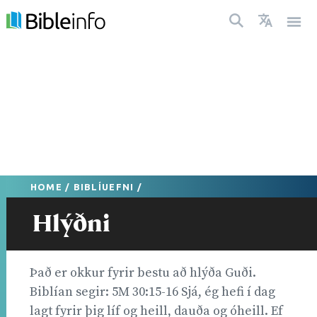
HOME
/
BIBLÍUEFNI
/
Hlýðni
Það er okkur fyrir bestu að hlýða Guði.
Biblían segir: 5M 30:15-16 Sjá, ég hefi í dag
lagt fyrir þig líf og heill, dauða og óheill. Ef