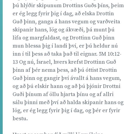
þú hlýðir skipunum Drottins Guðs þíns, þeim
er ég legg fyrir þig í dag, að elska Drottin
Guð þinn, ganga á hans vegum og varðveita
skipanir hans, lög og ákvæði, þá munt þú
lifa og margfaldast, og Drottinn Guð þinn
mun blessa þig í landi því, er þú heldur nú
inn í til þess að taka það til eignar. 5M 10:12-
13 Og nú, Ísrael, hvers krefst Drottinn Guð
þinn af þér nema þess, að þú óttist Drottin
Guð þinn og gangir því ávallt á hans vegum,
og að þú elskir hann og að þú þjónir Drottni
Guði þínum af öllu hjarta þínu og af allri
sálu þinni með því að halda skipanir hans og
lög, er ég legg fyrir þig í dag, og þér er fyrir
bestu.