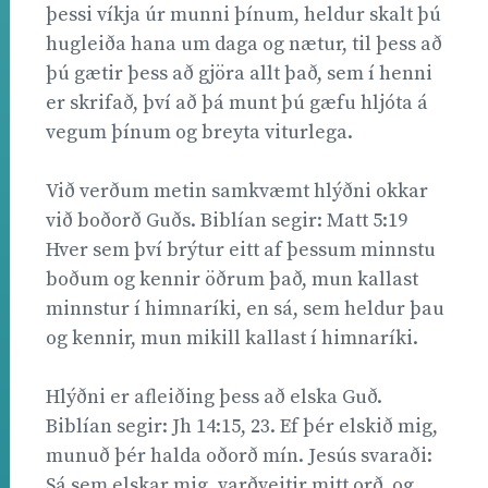
þessi víkja úr munni þínum, heldur skalt þú
hugleiða hana um daga og nætur, til þess að
þú gætir þess að gjöra allt það, sem í henni
er skrifað, því að þá munt þú gæfu hljóta á
vegum þínum og breyta viturlega.
Við verðum metin samkvæmt hlýðni okkar
við boðorð Guðs. Biblían segir: Matt 5:19
Hver sem því brýtur eitt af þessum minnstu
boðum og kennir öðrum það, mun kallast
minnstur í himnaríki, en sá, sem heldur þau
og kennir, mun mikill kallast í himnaríki.
Hlýðni er afleiðing þess að elska Guð.
Biblían segir: Jh 14:15, 23. Ef þér elskið mig,
munuð þér halda oðorð mín. Jesús svaraði:
Sá sem elskar mig, varðveitir mitt orð, og