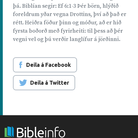
þá. Biblían segir: Ef 6:1-3 Þér börn, hlýðið
foreldrum yðar vegna Drottins, því að það er
rétt. Heiðra föður þinn og móður, að er hið
fyrsta boðorð með fyrirheiti: til þess að þér
vegni vel og þú verðir langlífur á jörðinni.
Deila á Facebook
Deila á Twitter