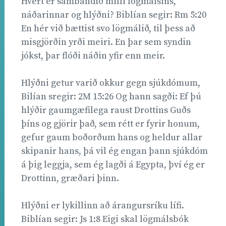
Hvert er sambandið milli lögmálsins,
náðarinnar og hlýðni? Biblían segir: Rm 5:20
En hér við bættist svo lögmálið, til þess að
misgjörðin yrði meiri. En þar sem syndin
jókst, þar flóði náðin yfir enn meir.
Hlýðni getur varið okkur gegn sjúkdómum,
Bilían sregir: 2M 15:26 Og hann sagði: Ef þú
hlýðir gaumgæfilega raust Drottins Guðs
þíns og gjörir það, sem rétt er fyrir honum,
gefur gaum boðorðum hans og heldur allar
skipanir hans, þá vil ég engan þann sjúkdóm
á þig leggja, sem ég lagði á Egypta, því ég er
Drottinn, græðari þinn.
Hlýðni er lykillinn að árangursríku lífi.
Biblían segir: Js 1:8 Eigi skal lögmálsbók